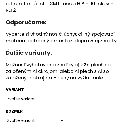
č
retroreflexná fólia 3M II.trieda HIP – 10 rokov –
a
REF2
m
e
Odporúčame:
Vyberte si vhodný nosič, úchyt či iný spojovací
BETÓNOVÝ
materiál potrebný k montáži dopravnej značky.
KÔŠ
-
OKRÚHLY
Ďalšie varianty:
40L
€338,25
Možnosť vyhotovenia značky aj v Zn plech so
založeným Al okrajom, alebo Al plech s Al so
založeným okrajom – ceny na vyžiadanie.
VARIANT
ROZMER