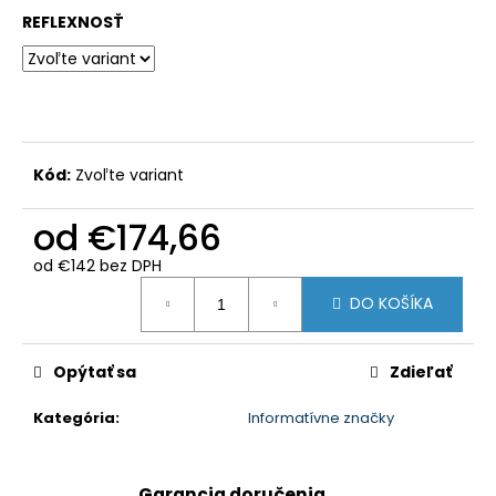
REFLEXNOSŤ
Kód:
Zvoľte variant
od
€174,66
od
€142
bez DPH
Jednotková
DO KOŠÍKA
cena:
Opýtať sa
Zdieľať
Kategória
:
Informatívne značky
Garancia doručenia