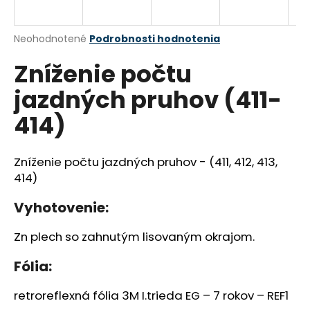
á
j
Priemerné
Neohodnotené
Podrobnosti hodnotenia
s
hodnotenie
Zníženie počtu
produktu
ť
je
?
jazdných pruhov (411-
0,0
z
414)
5
hviezdičiek.
Zníženie počtu jazdných pruhov - (411, 412, 413,
HĽADAŤ
414)
Vyhotovenie:
O
d
Zn plech so zahnutým lisovaným okrajom.
p
Fólia:
o
r
retroreflexná fólia 3M I.trieda EG – 7 rokov – REF1
ú