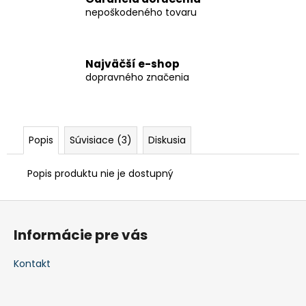
nepoškodeného tovaru
Najväčší e-shop
dopravného značenia
Popis
Súvisiace (3)
Diskusia
Popis produktu nie je dostupný
Z
á
Informácie pre vás
p
ä
Kontakt
t
i