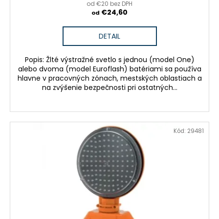
v
od €20 bez DPH
€24,60
od
DETAIL
Popis: Žlté výstražné svetlo s jednou (model One)
alebo dvoma (model Euroflash) batériami sa používa
hlavne v pracovných zónach, mestských oblastiach a
na zvýšenie bezpečnosti pri ostatných...
Kód:
29481