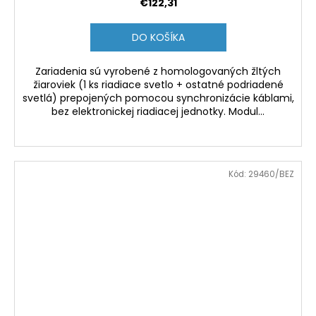
€122,31
DO KOŠÍKA
Zariadenia sú vyrobené z homologovaných žltých
žiaroviek (1 ks riadiace svetlo + ostatné podriadené
svetlá) prepojených pomocou synchronizácie káblami,
bez elektronickej riadiacej jednotky. Modul...
Kód:
29460/BEZ