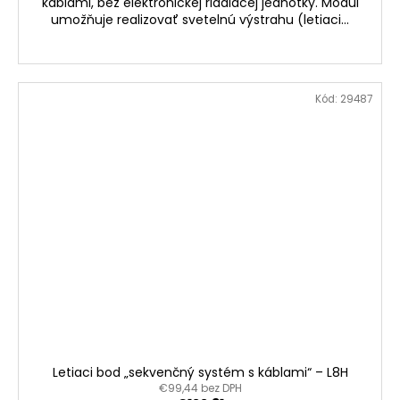
káblami, bez elektronickej riadiacej jednotky. Modul
umožňuje realizovať svetelnú výstrahu (letiaci...
Kód:
29487
Letiaci bod „sekvenčný systém s káblami“ – L8H
€99,44 bez DPH