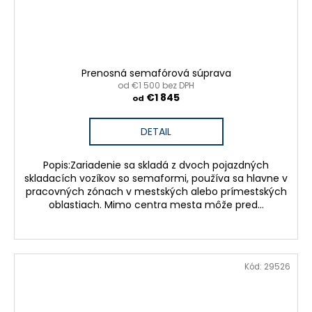
Prenosná semafórová súprava
od €1 500 bez DPH
€1 845
od
DETAIL
Popis:Zariadenie sa skladá z dvoch pojazdných
skladacích vozíkov so semaformi, používa sa hlavne v
pracovných zónach v mestských alebo prímestských
oblastiach. Mimo centra mesta môže pred...
Kód:
29526