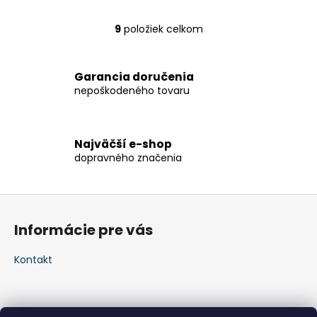
9
položiek celkom
O
v
l
Garancia doručenia
á
nepoškodeného tovaru
d
a
c
i
Najväčší e-shop
dopravného značenia
e
p
r
Z
v
á
k
Informácie pre vás
p
y
v
ä
Kontakt
ý
t
p
i
i
e
s