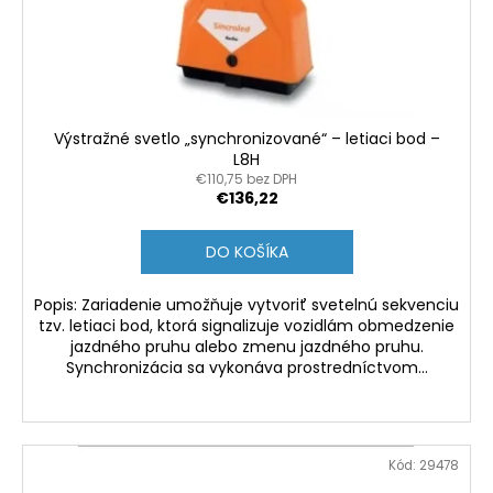
Výstražné svetlo „synchronizované“ – letiaci bod –
L8H
€110,75 bez DPH
€136,22
DO KOŠÍKA
Popis: Zariadenie umožňuje vytvoriť svetelnú sekvenciu
tzv. letiaci bod, ktorá signalizuje vozidlám obmedzenie
jazdného pruhu alebo zmenu jazdného pruhu.
Synchronizácia sa vykonáva prostredníctvom...
Kód:
29478