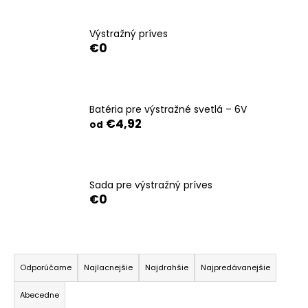
á
j
Výstražný príves
€0
s
ť
?
Batéria pre výstražné svetlá – 6V
€4,92
od
HĽADAŤ
Sada pre výstražný príves
€0
O
d
p
R
o
a
Odporúčame
Najlacnejšie
Najdrahšie
Najpredávanejšie
r
d
ú
Abecedne
e