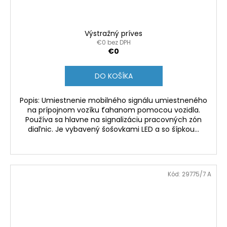
Výstražný príves
€0 bez DPH
€0
DO KOŠÍKA
Popis: Umiestnenie mobilného signálu umiestneného
na prípojnom vozíku ťahanom pomocou vozidla.
Používa sa hlavne na signalizáciu pracovných zón
diaľnic. Je vybavený šošovkami LED a so šípkou...
Kód:
29775/7 A