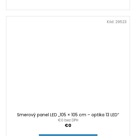
Kód:
29523
Smerový panel LED „105 × 105 cm – optika 13 LED“
€0 bez DPH
€0