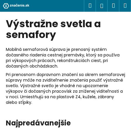
K
Prejsť
Hľadať
Náku
M
Prihlásen
na
o
obsah
Späť
Späť
košík
š
Výstražne svetla a
í
Č
semafory
k
o
p
Mobilná semaforová súprava je prenosný systém
o
dočasného riadenia cestnej premávky, ktorý sa používa
pri výkopových prácach, rekonštrukciách ciest, pri
t
dočasných obchádzkach.
r
Pri prenosnom dopravnom značení sa okrem semaforovej
e
súpravy môže na zviditeľnenie značenia použiť výstražné
b
svetlo. Výstražné svetlo je vhodné na upozornenie
u
výkopov či dočasných pracovísk za zníženej viditeľnosti a
v noci. Umiestňujú sa na plastové Z4, kužele, zábrany
j
alebo stĺpiky.
e
t
Najpredávanejšie
e
n