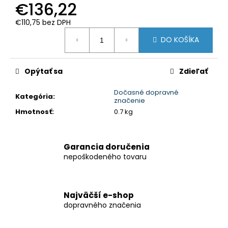
€136,22
€110,75 bez DPH
Jednotková
DO KOŠÍKA
cena:
Opýtať sa
Zdieľať
Dočasné dopravné
Kategória
:
značenie
Hmotnosť
:
0.7 kg
Garancia doručenia
nepoškodeného tovaru
Najväčší e-shop
dopravného značenia