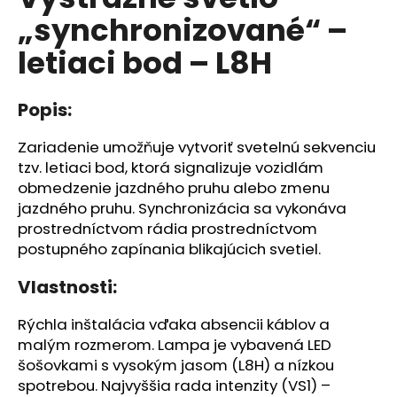
je
á
„synchronizované“ –
0,0
z
j
letiaci bod – L8H
5
s
hviezdičiek.
ť
Popis:
?
Zariadenie umožňuje vytvoriť svetelnú sekvenciu
tzv. letiaci bod, ktorá signalizuje vozidlám
obmedzenie jazdného pruhu alebo zmenu
HĽADAŤ
jazdného pruhu. Synchronizácia sa vykonáva
prostredníctvom rádia prostredníctvom
postupného zapínania blikajúcich svetiel.
O
Vlastnosti:
d
p
Rýchla inštalácia vďaka absencii káblov a
o
malým rozmerom. Lampa je vybavená LED
r
šošovkami s vysokým jasom (L8H) a nízkou
ú
spotrebou. Najvyššia rada intenzity (VS1) –