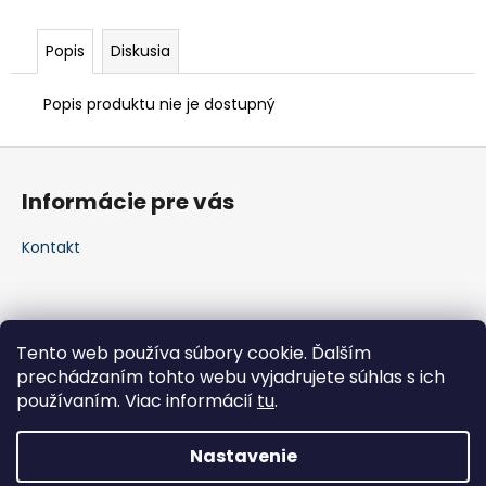
Popis
Diskusia
Popis produktu nie je dostupný
Z
á
Informácie pre vás
p
ä
Kontakt
t
i
e
Tento web používa súbory cookie. Ďalším
prechádzaním tohto webu vyjadrujete súhlas s ich
používaním. Viac informácií
tu
.
Nastavenie
Vytvoril Shoptet