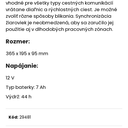
č
vhodné pre všetky typy cestných komunikácií
a
vrátane diaľnic a rýchlostných ciest. Je možné
m
zvoliť rôzne spôsoby blikania. Synchronizácia
e
žiaroviek je neobmedzená, aby sa zaručilo jej
použitie aj v dlhodobých pracovných zónach.
KÔŠ
Rozmer:
NA
TRIEDENÝ
ODPAD
365 x 195 x 95 mm
€1
008,60
Napájanie:
12 V
Typ baterky: 7 Ah
Výdrž: 44 h
Kód:
29481