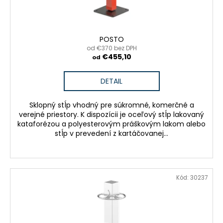
č
k
a
m
t
e
o
POSTO
v
od €370 bez DPH
€455,10
od
STOJAN
S
REKLAMOU
DETAIL
€468,63
Sklopný stĺp vhodný pre súkromné, komerčné a
verejné priestory. K dispozícii je oceľový stĺp lakovaný
kataforézou a polyesterovým práškovým lakom alebo
stĺp v prevedení z kartáčovanej...
Kód:
30237