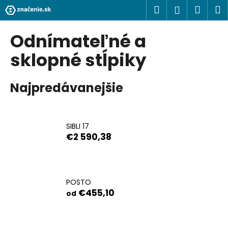
K
Prejsť
Hľadať
Náku
M
Prihlásen
na
o
obsah
Späť
Späť
košík
š
Odnímateľné a
í
Č
sklopné stĺpiky
k
o
p
Najpredávanejšie
o
t
r
SIBLI 17
e
€2 590,38
b
u
j
POSTO
e
€455,10
od
t
e
n