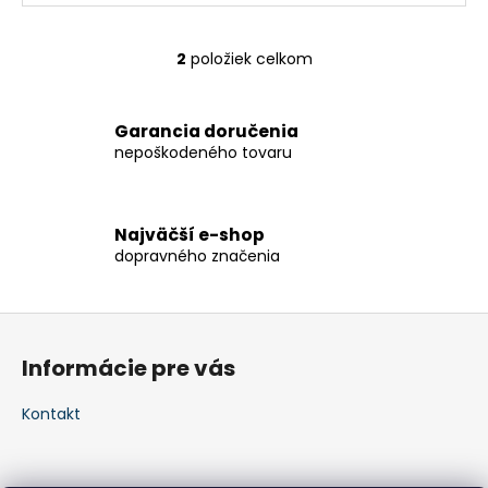
2
položiek celkom
O
v
l
Garancia doručenia
á
nepoškodeného tovaru
d
a
c
i
Najväčší e-shop
dopravného značenia
e
p
r
Z
v
á
k
Informácie pre vás
p
y
v
ä
Kontakt
ý
t
p
i
i