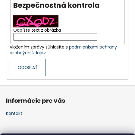
Bezpečnostná kontrola
á
j
s
ť
Odpíšte text z obrázka
?
Vložením správy súhlasíte s
podmienkami ochrany
osobných údajov
ODOSLAŤ
HĽADAŤ
Z
á
O
Informácie pre vás
d
p
p
ä
Kontakt
o
t
r
i
ú