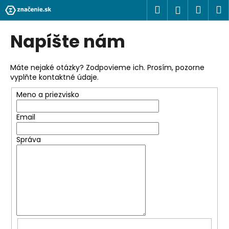
K
Prejsť
Hľadať
Náku
M
Prihlásen
na
o
obsah
Späť
Späť
košík
š
Napíšte nám
í
Č
k
o
Máte nejaké otázky? Zodpovieme ich. Prosím, pozorne
vyplňte kontaktné údaje.
p
o
Meno a priezvisko
t
Email
r
e
Správa
b
u
j
e
t
e
n