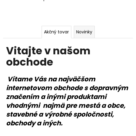
o
á
m
j
s
o
ť
Akčný tovar
Novinky
b
?
c
Vitajte v našom
h
obchode
o
HĽADAŤ
Vítame Vás na najväčšom
d
internetovom obchode s dopravným
e
značením a inými produktami
O
d
vhodnými najmä pre mestá a obce,
p
stavebné a výrobné spoločnosti,
o
obchody a iných.
r
ú