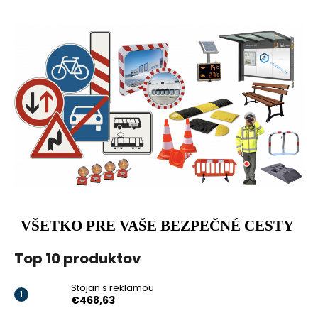
č
a
m
e
KÔŠ
NA
TRIEDENÝ
ODPAD
€1
008,60
VŠETKO PRE VAŠE BEZPEČNÉ CESTY
Top 10 produktov
Stojan s reklamou
€468,63