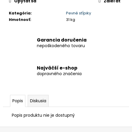
č
Opýtať sa
Zdieľať
a
m
Kategória
:
Pevné stĺpiky
e
Hmotnosť
:
31 kg
BETÓNOVÝ
Garancia doručenia
KÔŠ
nepoškodeného tovaru
-
ŠTVORCOVÝ
40L
€338,25
Najväčší e-shop
dopravného značenia
Popis
Diskusia
Popis produktu nie je dostupný
Z