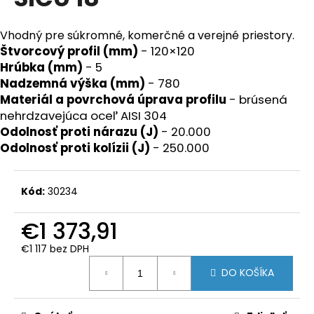
je
á
0,0
z
j
Vhodný pre súkromné, komerčné a verejné priestory.
5
Štvorcový profil (mm)
- 120×120
s
hviezdičiek.
Hrúbka (mm)
- 5
ť
Nadzemná výška (mm)
- 780
?
Materiál a povrchová úprava profilu
- brúsená
nehrdzavejúca oceľ AISI 304
Odolnosť proti nárazu (J)
- 20.000
Odolnosť proti kolízii (J)
- 250.000
HĽADAŤ
Kód:
30234
O
€1 373,91
d
€1 117 bez DPH
p
Jednotková
o
DO KOŠÍKA
cena:
r
ú