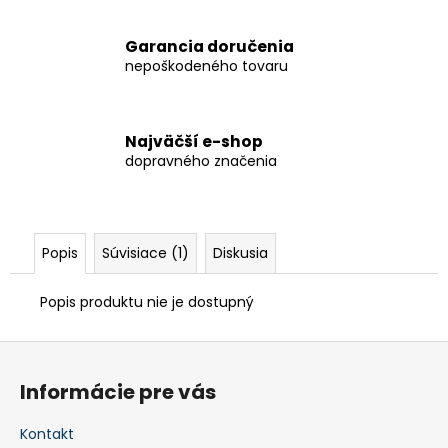
č
a
m
Garancia doručenia
e
nepoškodeného tovaru
KÔŠ
Najväčší e-shop
NA
TRIEDENÝ
dopravného značenia
ODPAD
€1
008,60
Popis
Súvisiace (1)
Diskusia
Popis produktu nie je dostupný
Z
á
Informácie pre vás
p
ä
Kontakt