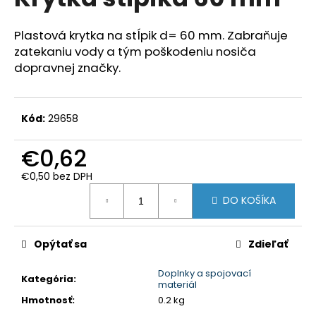
je
á
0,0
z
j
Plastová krytka na stĺpik d= 60 mm. Zabraňuje
5
zatekaniu vody a tým poškodeniu nosiča
s
hviezdičiek.
dopravnej značky.
ť
?
Kód:
29658
€0,62
HĽADAŤ
€0,50 bez DPH
Jednotková
DO KOŠÍKA
cena:
O
d
Opýtať sa
Zdieľať
p
o
Doplnky a spojovací
Kategória
:
r
materiál
ú
Hmotnosť
:
0.2 kg