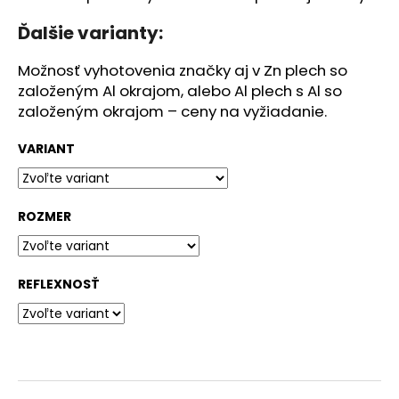
č
a
Ďalšie varianty:
m
e
Možnosť vyhotovenia značky aj v Zn plech so
založeným Al okrajom, alebo Al plech s Al so
založeným okrajom – ceny na vyžiadanie.
ÚCHYT
DOPRAVNEJ
ZNAČKY
VARIANT
K
STĹPIKU
D=60
MM
ROZMER
(ZÁKLADNÝ)
€4,31
REFLEXNOSŤ