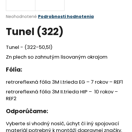
á
j
Priemerné
Neohodnotené
Podrobnosti hodnotenia
s
hodnotenie
Tunel (322)
produktu
ť
je
?
0,0
z
Tunel - (322-50,51)
5
hviezdičiek.
Zn plech so zahnutým lisovaným okrajom
Fólia:
HĽADAŤ
retroreflexná fólia 3M I.trieda EG – 7 rokov – REF1
retroreflexná fólia 3M II.trieda HIP – 10 rokov –
O
REF2
d
p
Odporúčame:
o
r
Vyberte si vhodný nosič, úchyt či iný spojovací
ú
materiál potrebný k montáži dopravnej značky.