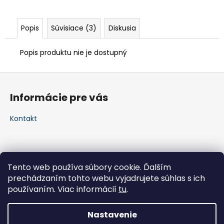
Popis
Súvisiace (3)
Diskusia
Popis produktu nie je dostupný
Z
á
Informácie pre vás
p
ä
Kontakt
t
i
e
Tento web používa súbory cookie. Ďalším
prechádzaním tohto webu vyjadrujete súhlas s ich
používaním. Viac informácií
tu
.
Nastavenie
Vytvoril Shoptet