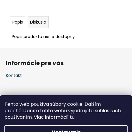
Popis
Diskusia
Popis produktu nie je dostupný
Z
á
Informácie pre vás
p
ä
Kontakt
t
i
e
Tento web používa súbory cookie. Ďalším
prechádzaním tohto webu vyjadrujete súhlas s ich
používaním. Viac informácií
tu
.