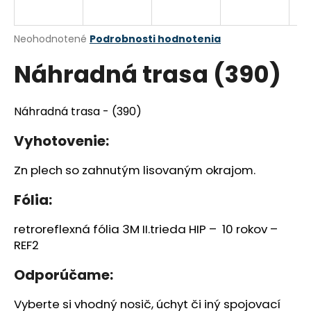
á
j
Priemerné
Neohodnotené
Podrobnosti hodnotenia
s
hodnotenie
Náhradná trasa (390)
produktu
ť
je
?
0,0
z
Náhradná trasa - (390)
5
hviezdičiek.
Vyhotovenie:
HĽADAŤ
Zn plech so zahnutým lisovaným okrajom.
Fólia:
O
retroreflexná fólia 3M II.trieda HIP – 10 rokov –
d
REF2
p
o
Odporúčame:
r
ú
Vyberte si vhodný nosič, úchyt či iný spojovací