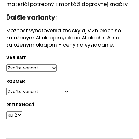
č
materiál potrebný k montáži dopravnej značky.
a
m
Ďalšie varianty:
e
Možnosť vyhotovenia značky aj v Zn plech so
založeným Al okrajom, alebo Al plech s Al so
BETÓNOVÝ
založeným okrajom – ceny na vyžiadanie.
KÔŠ
-
ŠTVORCOVÝ
VARIANT
40L
€338,25
ROZMER
REFLEXNOSŤ