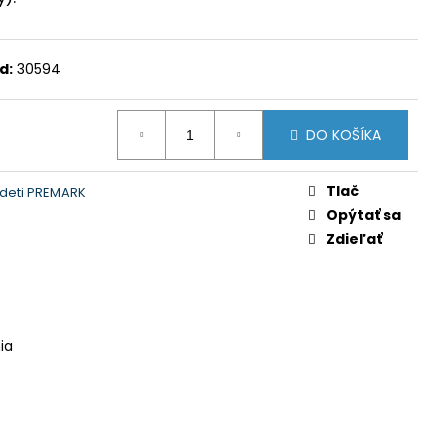
d:
30594
DO KOŠÍKA
Tlač
 deti PREMARK
Opýtať sa
Zdieľať
ia