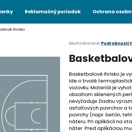
ienky
Reklamačný poriadok
Ochrana osobn
alové ihrisko
Čo potrebujete nájsť?
Priemerné
Neohodnotené
Podrobnosti 
hodnotenie
Basketbalov
produktu
HĽADAŤ
je
0,0
z
Basketbalové ihrisko je 
5
Odporúčame
Ide o trvalé termoplastick
hviezdičiek.
vozovku. Materiál je vyho
obsahom sklenených perlič
nevyžaduje žiadnu výraznú
asfaltových povrchov a t
povrchy (napr. betón, te
náteru. Pri aplikácii na s
náter. Pred aplikáciou mu