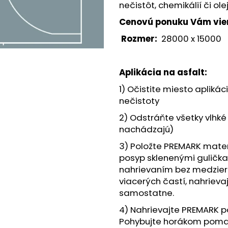
KÔŠ NA TRIEDENÝ ODPAD
KÔŠ NA TRIEDE
nečistôt, chemikálií či ole
€1 008,60
€1 008,60
Cenovú ponuku Vám viem
Rozmer:
28000 x 15000
Aplikácia na asfalt:
1) Očistite miesto aplikáci
nečistoty
2) Odstráňte všetky vlhk
nachádzajú)
3) Položte PREMARK mater
posyp sklenenými guličkam
nahrievaním bez medzier. 
viacerých častí, nahrieva
samostatne.
4) Nahrievajte PREMARK po
Pohybujte horákom pomaly