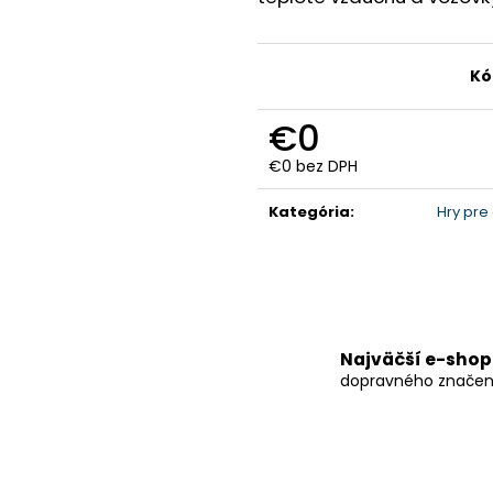
Kó
€0
€0 bez DPH
Jednotková
cena:
Kategória
:
Hry pre
Najväčší e-shop
dopravného značen