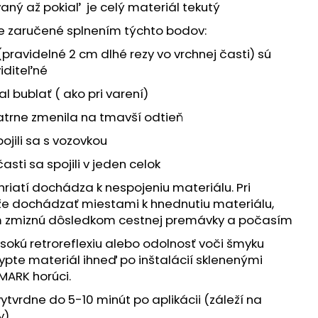
aný až pokiaľ je celý materiál tekutý
je zaručené splnením týchto bodov:
(pravidelné 2 cm dlhé rezy vo vrchnej časti) sú
viditeľné
al bublať ( ako pri varení)
atrne zmenila na tmavší odtieň
pojili sa s vozovkou
sti sa spojili v jeden celok
riatí dochádza k nespojeniu materiálu. Pri
 dochádzať miestami k hnednutiu materiálu,
m zmiznú dôsledkom cestnej premávky a počasím
sokú retroreflexiu alebo odolnosť voči šmyku
ypte materiál ihneď po inštalácií sklenenými
MARK horúci.
tvrdne do 5-10 minút po aplikácii (záleží na
y).