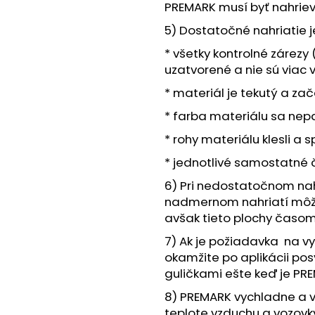
PREMARK musí byť nahriev
5) Dostatočné nahriatie 
* všetky kontrolné zárezy 
uzatvorené a nie sú viac 
* materiál je tekutý a zač
* farba materiálu sa nep
* rohy materiálu klesli a s
* jednotlivé samostatné ča
6) Pri nedostatočnom nah
nadmernom nahriatí môže
avšak tieto plochy časo
7) Ak je požiadavka na vy
okamžite po aplikácii pos
guličkami ešte keď je PRE
8) PREMARK vychladne a vy
teplote vzduchu a vozovk