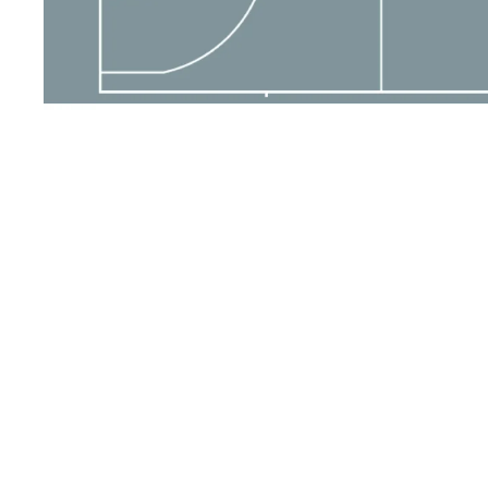
STOJAN S REKLAMOU
€468,63