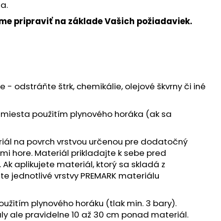
NÝ ODPAD
ja.
e pripraviť na základe Vašich požiadaviek.
e - odstráňte štrk, chemikálie, olejové škvrny či iné
é miesta použitím plynového horáka (ak sa
iál na povrch vrstvou určenou pre dodatočný
i hore. Materiál prikladajte k sebe pred
Ak aplikujete materiál, ktorý sa skladá z
jte jednotlivé vrstvy PREMARK materiálu
užitím plynového horáku (tlak min. 3 bary).
 ale pravidelne 10 až 30 cm ponad materiál.