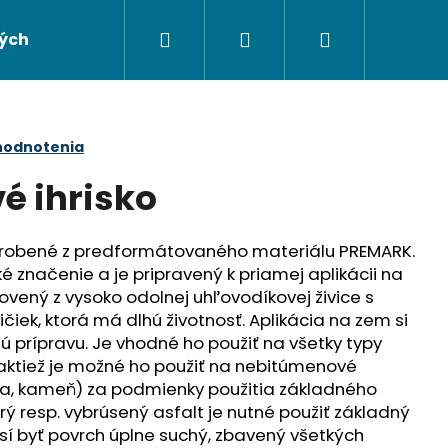
Hľadať
Prihlásenie
Nákupný
ých údajov
Napíšte nám
košík
hodnotenia
é ihrisko
vyrobené z predformátovaného materiálu PREMARK.
é značenie a je pripravený k priamej aplikácii na
tovený z vysoko odolnej uhľovodíkovej živice s
iek, ktorá má dlhú životnosť. Aplikácia na zem si
 prípravu. Je vhodné ho použiť na všetky typy
aktiež je možné ho použiť na nebitúmenové
Nasledujúce
hla, kameň) za podmienky použitia základného
tarý resp. vybrúsený asfalt je nutné použiť základný
sí byť povrch úplne suchý, zbavený všetkých