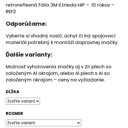
č
retroreflexná fólia 3M II.trieda HIP – 10 rokov –
a
REF2
m
e
Odporúčame:
Vyberte si vhodný nosič, úchyt či iný spojovací
SPOLOČNÁ
CESTIČKA
materiál potrebný k montáži dopravnej značky.
PRE
CHODCOV
Ďalšie varianty:
A
CYKLISTOV
(222)
Možnosť vyhotovenia značky aj v Zn plech so
založeným Al okrajom, alebo Al plech s Al so
€39,36
založeným okrajom – ceny na vyžiadanie.
DĹŽKA
ROZMER