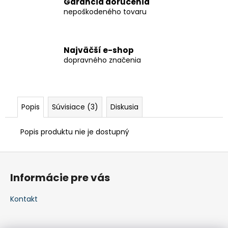
Garancia doručenia
nepoškodeného tovaru
Najväčší e-shop
dopravného značenia
Popis
Súvisiace (3)
Diskusia
Popis produktu nie je dostupný
Z
á
Informácie pre vás
p
ä
Kontakt
t
i