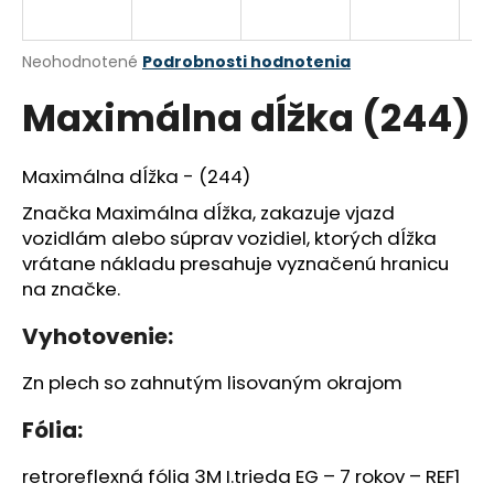
á
j
Priemerné
Neohodnotené
Podrobnosti hodnotenia
s
hodnotenie
Maximálna dĺžka (244)
produktu
ť
je
?
0,0
z
Maximálna dĺžka - (244)
5
hviezdičiek.
Značka Maximálna dĺžka, zakazuje vjazd
vozidlám alebo súprav vozidiel, ktorých dĺžka
HĽADAŤ
vrátane nákladu presahuje vyznačenú hranicu
na značke.
Vyhotovenie:
O
d
Zn plech so zahnutým lisovaným okrajom
p
o
Fólia:
r
ú
retroreflexná fólia 3M I.trieda EG – 7 rokov – REF1