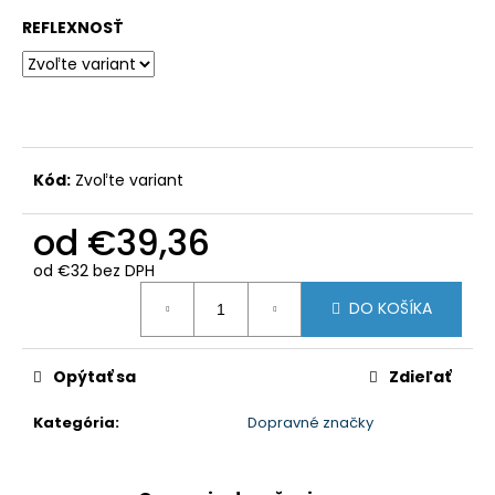
REFLEXNOSŤ
Kód:
Zvoľte variant
od
€39,36
od
€32
bez DPH
Jednotková
DO KOŠÍKA
cena:
Opýtať sa
Zdieľať
Kategória
:
Dopravné značky