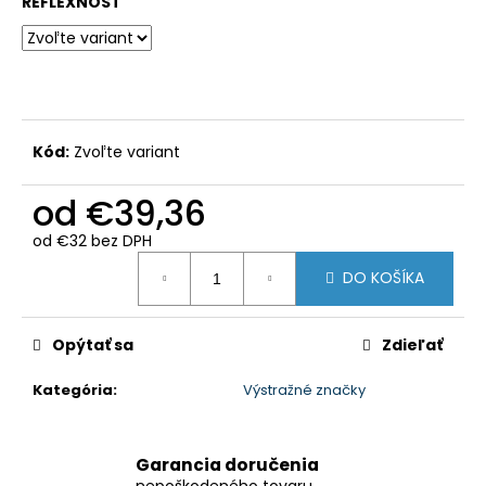
REFLEXNOSŤ
Kód:
Zvoľte variant
od
€39,36
od
€32
bez DPH
Jednotková
DO KOŠÍKA
cena:
Opýtať sa
Zdieľať
Kategória
:
Výstražné značky
Garancia doručenia