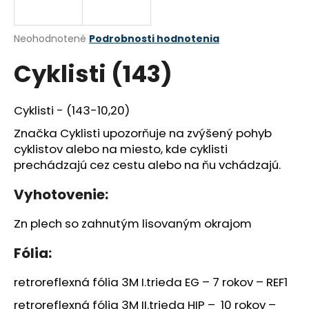
á
j
Priemerné
Neohodnotené
Podrobnosti hodnotenia
s
hodnotenie
Cyklisti (143)
produktu
ť
je
?
0,0
z
Cyklisti - (143-10,20)
5
hviezdičiek.
Značka Cyklisti upozorňuje na zvýšený pohyb
cyklistov alebo na miesto, kde cyklisti
HĽADAŤ
prechádzajú cez cestu alebo na ňu vchádzajú.
Vyhotovenie:
O
Zn plech so zahnutým lisovaným okrajom
d
p
Fólia:
o
r
retroreflexná fólia 3M I.trieda EG – 7 rokov – REF1
ú
retroreflexná fólia 3M II.trieda HIP – 10 rokov –