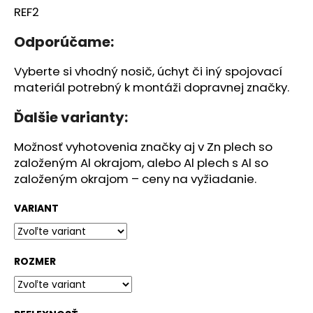
č
REF2
a
m
Odporúčame:
e
Vyberte si vhodný nosič, úchyt či iný spojovací
materiál potrebný k montáži dopravnej značky.
STOJAN
S
REKLAMOU
Ďalšie varianty:
€468,63
Možnosť vyhotovenia značky aj v Zn plech so
založeným Al okrajom, alebo Al plech s Al so
založeným okrajom – ceny na vyžiadanie.
VARIANT
ROZMER