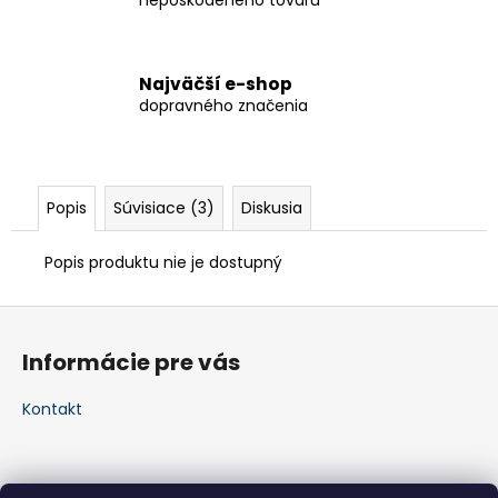
nepoškodeného tovaru
Najväčší e-shop
dopravného značenia
Popis
Súvisiace (3)
Diskusia
Popis produktu nie je dostupný
Z
á
Informácie pre vás
p
ä
Kontakt
t
i
e