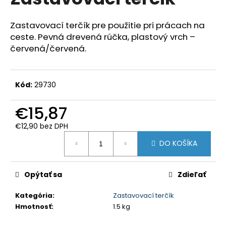
je
á
0,0
z
j
Zastavovací terčík pre použitie pri prácach na
5
ceste. Pevná drevená rúčka, plastový vrch –
s
hviezdičiek.
červená/červená.
ť
?
Kód:
29730
€15,87
HĽADAŤ
€12,90 bez DPH
Jednotková
DO KOŠÍKA
cena:
O
d
Opýtať sa
Zdieľať
p
o
Kategória
:
Zastavovací terčík
r
Hmotnosť
:
1.5 kg
ú