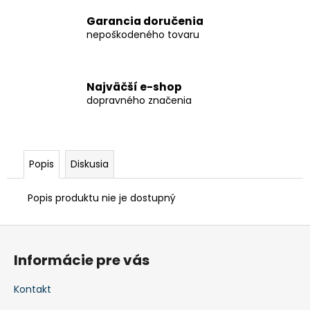
č
a
Garancia doručenia
m
nepoškodeného tovaru
e
Najväčší e-shop
STOJAN
S
dopravného značenia
REKLAMOU
€468,63
Popis
Diskusia
Popis produktu nie je dostupný
Z
á
Informácie pre vás
p
ä
Kontakt
t