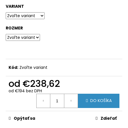
č
a
VARIANT
m
e
ROZMER
KÔŠ
OKRÚHLY
35
L
€184,50
Kód:
Zvoľte variant
od
€238,62
od
€194
bez DPH
Jednotková
DO KOŠÍKA
cena:
Opýtať sa
Zdieľať