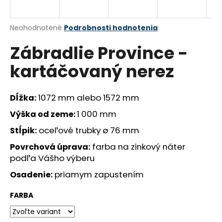
á
j
Priemerné
Neohodnotené
Podrobnosti hodnotenia
s
hodnotenie
Zábradlie Province -
produktu
ť
je
?
kartáčovaný nerez
0,0
z
5
hviezdičiek.
1072 mm alebo
1572 mm
Dĺžka:
1 000 mm
Výška od zeme:
HĽADAŤ
oceľové trubky ø 76 mm
Stĺpik:
farba na zinkový náter
Povrchová úprava:
O
podľa Vášho výberu
d
priamym zapustením
Osadenie:
p
o
FARBA
r
ú