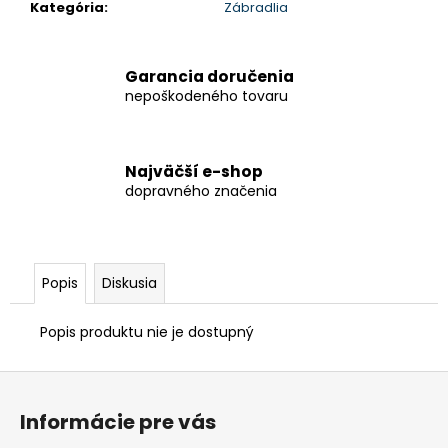
Kategória
:
Zábradlia
Garancia doručenia
nepoškodeného tovaru
Najväčší e-shop
dopravného značenia
Popis
Diskusia
Popis produktu nie je dostupný
Z
á
Informácie pre vás
p