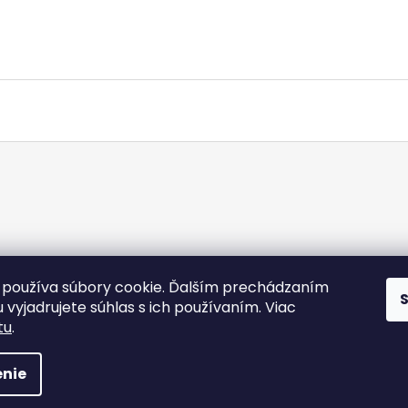
používa súbory cookie. Ďalším prechádzaním
 vyjadrujete súhlas s ich používaním. Viac
tu
.
adené.
Upraviť nastavenie cookies
nie