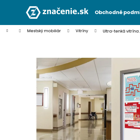
K
Prejsť
na
o
Obchodné podm
obsah
Späť
Späť
š
do
do
í
Domov
Mestský mobiliár
Vitríny
Ultra-tenká vitrína
k
obchodu
obchodu