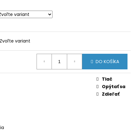
NÝ ODPAD
Zvoľte variant
DO KOŠÍKA
Tlač
Opýtať sa
Zdieľať
ia