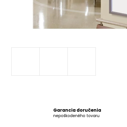
STOJAN S REKLAMOU
€468,63
Garancia doručenia
nepoškodeného tovaru