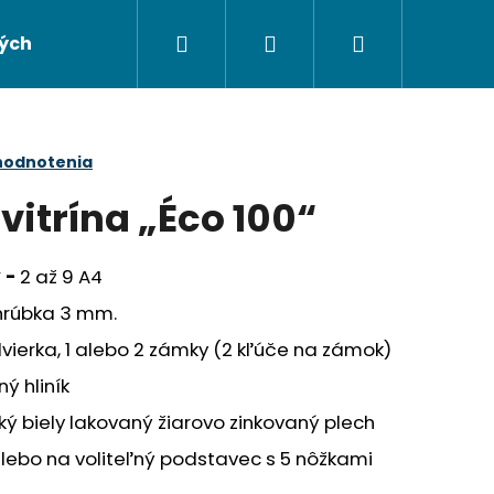
Hľadať
Prihlásenie
Nákupný
ých údajov
Napíšte nám
košík
hodnotenia
vitrína „Éco 100“
 -
2 až 9 A4
 hrúbka 3 mm.
vierka, 1 alebo 2 zámky (2 kľúče na zámok)
ý hliník
ý biely lakovaný žiarovo zinkovaný plech
Nasledujúce
lebo na voliteľný podstavec s 5 nôžkami