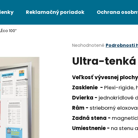
ienky
Reklamačný poriadok
Ochrana osobn
 „Éco 100“
Čo potrebujete nájsť?
Priemerné
Neohodnotené
Podrobnosti 
hodnotenie
Ultra-tenká 
produktu
HĽADAŤ
je
0,0
z
Veľkosť vývesnej plochy
5
Odporúčame
hviezdičiek.
Zasklenie -
Plexi-rigide,
Dvierka -
jednokrídlové d
Rám -
strieborný eloxovan
Zadná stena -
magnetick
Umiestnenie -
na stenu a