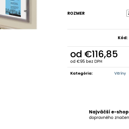
KÔŠ NA TRIEDENÝ ODPAD
KÔŠ NA TRIEDE
€1 008,60
€1 008,60
ROZMER
Kód:
od
€116,85
od
€95
bez DPH
Jednotková
cena:
Kategória
:
Vitríny
Najväčší e-shop
dopravného značen