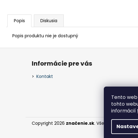
Popis
Diskusia
Popis produktu nie je dostupný
Z
á
Informácie pre vás
p
ä
Kontakt
t
i
Tento web 
e
tohto webu
informácií
Copyright 2026
značenie.sk
. Všetky práva vyhr
Nastave