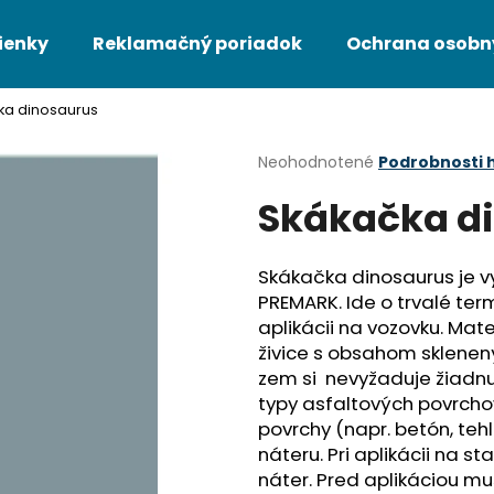
ienky
Reklamačný poriadok
Ochrana osobn
ka dinosaurus
Čo potrebujete nájsť?
Priemerné
Neohodnotené
Podrobnosti 
hodnotenie
Skákačka d
produktu
HĽADAŤ
je
0,0
z
Skákačka dinosaurus je 
5
Odporúčame
PREMARK. Ide o trvalé ter
hviezdičiek.
aplikácii na vozovku. Mat
živice s obsahom sklenený
zem si nevyžaduje žiadnu
typy asfaltových povrcho
povrchy (napr. betón, te
náteru. Pri aplikácii na s
náter. Pred aplikáciou mu