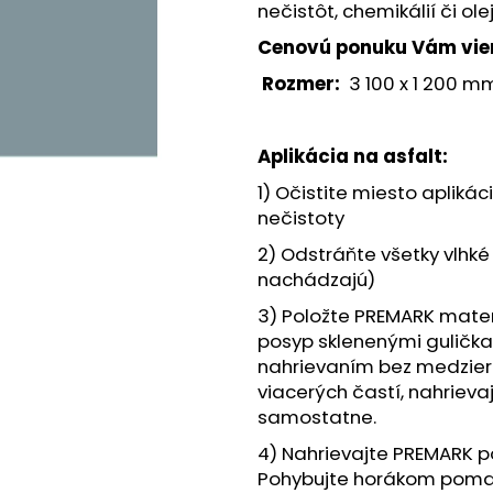
KÔŠ NA TRIEDENÝ ODPAD
KÔŠ NA TRIEDE
nečistôt, chemikálií či ole
€1 008,60
€1 008,60
Cenovú ponuku Vám viem
Rozmer:
3 100 x 1 200 m
Aplikácia na asfalt:
1) Očistite miesto aplikáci
nečistoty
2) Odstráňte všetky vlhk
nachádzajú)
3) Položte PREMARK mater
posyp sklenenými guličkam
nahrievaním bez medzier. 
viacerých častí, nahrieva
samostatne.
4) Nahrievajte PREMARK po
Pohybujte horákom pomaly