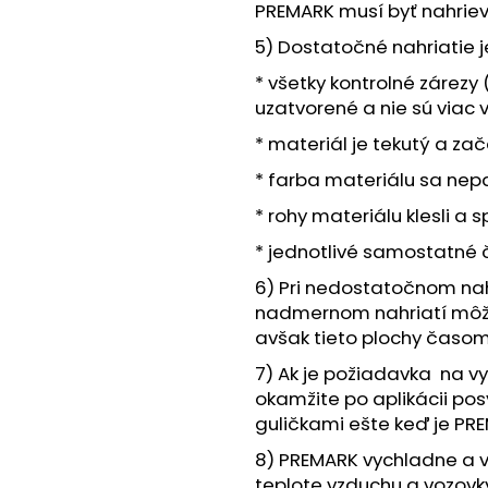
PREMARK musí byť nahriev
5) Dostatočné nahriatie 
* všetky kontrolné zárezy 
uzatvorené a nie sú viac 
* materiál je tekutý a zač
* farba materiálu sa nep
* rohy materiálu klesli a s
* jednotlivé samostatné ča
6) Pri nedostatočnom nah
nadmernom nahriatí môže
avšak tieto plochy časo
7) Ak je požiadavka na vy
okamžite po aplikácii pos
guličkami ešte keď je PRE
8) PREMARK vychladne a vy
teplote vzduchu a vozovk