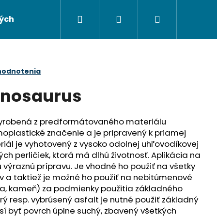
Hľadať
Prihlásenie
Nákupný
ých údajov
Napíšte nám
košík
hodnotenia
inosaurus
vyrobená z predformátovaného materiálu
moplastické značenie a je pripravený k priamej
eriál je vyhotovený z vysoko odolnej uhľovodíkovej
ch perličiek, ktorá má dlhú životnosť. Aplikácia na
 výraznú prípravu. Je vhodné ho použiť na všetky
v a taktiež je možné ho použiť na nebitúmenové
Nasledujúce
hla, kameň) za podmienky použitia základného
tarý resp. vybrúsený asfalt je nutné použiť základný
sí byť povrch úplne suchý, zbavený všetkých