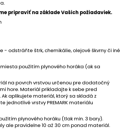
NÝ ODPAD
ja.
e pripraviť na základe Vašich požiadaviek.
m
e - odstráňte štrk, chemikálie, olejové škvrny či iné
é miesta použitím plynového horáka (ak sa
iál na povrch vrstvou určenou pre dodatočný
i hore. Materiál prikladajte k sebe pred
Ak aplikujete materiál, ktorý sa skladá z
jte jednotlivé vrstvy PREMARK materiálu
užitím plynového horáku (tlak min. 3 bary).
 ale pravidelne 10 až 30 cm ponad materiál.