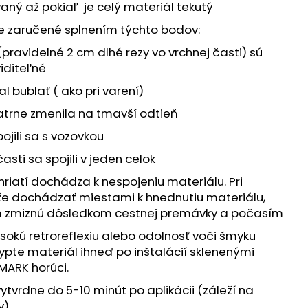
aný až pokiaľ je celý materiál tekutý
je zaručené splnením týchto bodov:
(pravidelné 2 cm dlhé rezy vo vrchnej časti) sú
viditeľné
al bublať ( ako pri varení)
atrne zmenila na tmavší odtieň
pojili sa s vozovkou
sti sa spojili v jeden celok
riatí dochádza k nespojeniu materiálu. Pri
 dochádzať miestami k hnednutiu materiálu,
m zmiznú dôsledkom cestnej premávky a počasím
sokú retroreflexiu alebo odolnosť voči šmyku
ypte materiál ihneď po inštalácií sklenenými
MARK horúci.
tvrdne do 5-10 minút po aplikácii (záleží na
y).