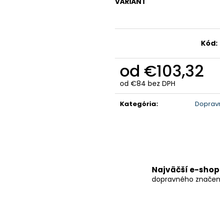
VARIANT
KÔŠ NA TRIEDENÝ ODPAD
KÔŠ NA TRIEDE
€1 008,60
€1 008,60
Kód:
od
€103,32
od
€84
bez DPH
Jednotková
cena:
Kategória
:
Doprav
Najväčší e-shop
dopravného značen