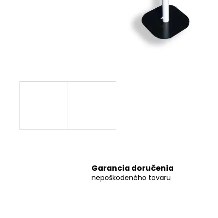
STOJAN S REKLAMOU
€468,63
Garancia doručenia
nepoškodeného tovaru