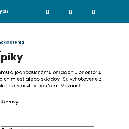
Hľadať
Prihlásenie
Nákupný
ých údajov
Napíšte nám
košík
hodnotenia
ĺpiky
chlemu a jednoduchému ohradeniu priestoru,
cích miest alebo skladov. Sú vyhotovené z
ikoróznymi vlastnosťami. Možnosť
lokovový
Nasledujúce