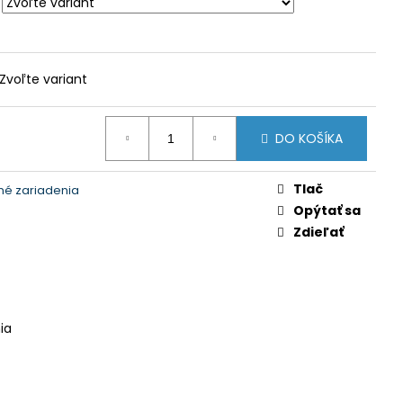
NÝ ODPAD
Zvoľte variant
DO KOŠÍKA
Tlač
né zariadenia
Opýtať sa
Zdieľať
ia