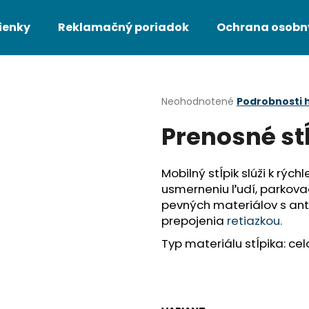
ienky
Reklamačný poriadok
Ochrana osobn
Čo potrebujete nájsť?
Priemerné
Neohodnotené
Podrobnosti 
hodnotenie
Prenosné st
produktu
HĽADAŤ
je
0,0
z
Mobilný stĺpik slúži k rý
5
Odporúčame
usmerneniu ľudí, parkova
hviezdičiek.
pevných materiálov s ant
prepojenia
retiazkou.
Typ materiálu stĺpika: ce