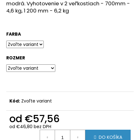
č
modrá.
Vyhotovenie v 2 veľkostiach - 700mm -
a
4,6 kg, 1 200 mm - 6,2 kg
m
e
FARBA
KÔŠ
OKRÚHLY
35
L
ROZMER
€184,50
Kód:
Zvoľte variant
od
€57,56
od
€46,80
bez DPH
Jednotková
DO KOŠÍKA
cena: