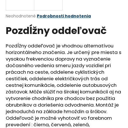
á
j
Priemerné
Neohodnotené
Podrobnosti hodnotenia
s
hodnotenie
Pozdĺžny oddeľovač
produktu
ť
je
?
0,0
z
Pozdĺžny oddeľovač je vhodnou alternatívou
5
horizontálneho značenia. Je určený pre miesta s
hviezdičiek.
vysokou frekvenciou dopravy na vyznačenie
dočasného vedenia smeru jazdy vozidiel pri
HĽADAŤ
prácach na ceste, oddelene cyklistických
cestičiek, oddelenie električkových trás od
cestnej komunikácie, oddelenie autobusových
O
zástavok. Môže slúžiť na širokej komunikácii aj na
d
vytvorenie chodníka pre chodcov bez použitia
p
obrubníkov a doriešenia odvodnenia. Montáž je
o
jednoduchá na základe hmoždin a šróbov.
r
Oddeľovač je možné vyhotoviť vo farebnom
ú
prevedení : čierna, červená, zelená,