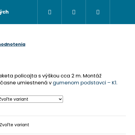
Hľadať
Prihlásenie
Nákupný
ých údajov
Napíšte nám
košík
hodnotenia
keta policajta s výškou cca 2 m. Montáž
časne umiestnená v
gumenom podstavci – K1.
Nasledujúce
Zvoľte variant