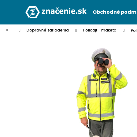
K
Prejsť
na
o
Obchodné podm
obsah
Späť
Späť
š
do
do
í
Domov
Dopravné zariadenia
Policajt - maketa
Pol
k
obchodu
obchodu