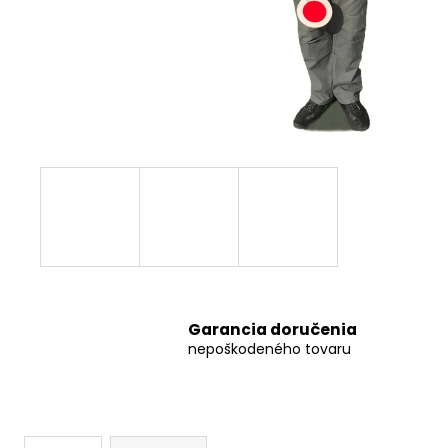
ÚCHYT DOPRAVNEJ ZNAČKY K STĹPIKU
D=60 MM (ZÁKLADNÝ)
€4,31
Garancia doručenia
nepoškodeného tovaru