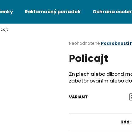
ienky
Reklamačný poriadok
Ochrana osobn
icajt
Čo potrebujete nájsť?
Priemerné
Neohodnotené
Podrobnosti 
hodnotenie
Policajt
produktu
HĽADAŤ
je
0,0
z
Zn plech alebo dibond ma
5
Odporúčame
zabetónovaním alebo do
hviezdičiek.
VARIANT
Kód: