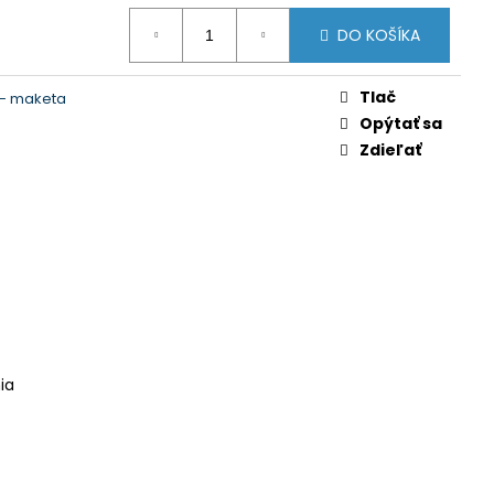
AMOU
DO KOŠÍKA
Tlač
t - maketa
Opýtať sa
Zdieľať
ia