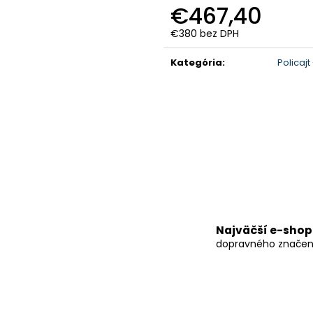
MAXIMÁLNA VÝŠKA (243)
STOJAN S REKL
€467,40
€39,36
€468,63
€380 bez DPH
Jednotková
cena:
Kategória
:
Policaj
Najväčší e-shop
dopravného značen