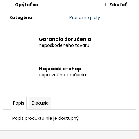
cena:
Opýtať sa
Zdieľať
Kategória
:
Prenosné ploty
Garancia doručenia
nepoškodeného tovaru
Najväčší e-shop
dopravného značenia
Popis
Diskusia
Popis produktu nie je dostupný
Z