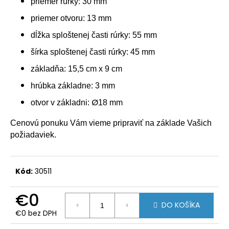
č
priemer rúrky: 30 mm
a
priemer otvoru: 13 mm
m
e
dĺžka sploštenej časti rúrky: 55 mm
šírka sploštenej časti rúrky: 45 mm
KÔŠ
základňa: 15,5 cm x 9 cm
OKRÚHLY
35
hrúbka základne: 3 mm
L
Ø
otvor v základni:
18 mm
€184,50
Cenovú ponuku Vám vieme pripraviť na základe Vašich
požiadaviek.
Kód:
30511
€0
DO KOŠÍKA
€0 bez DPH
Jednotková