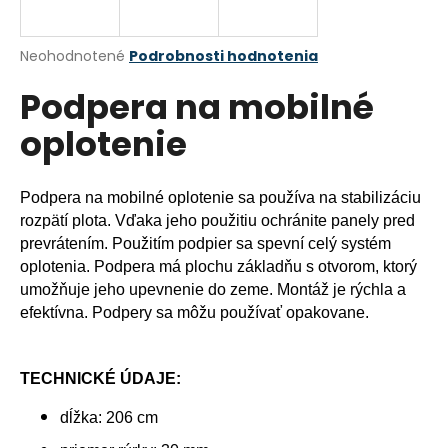
á
j
Priemerné
Neohodnotené
Podrobnosti hodnotenia
s
hodnotenie
Podpera na mobilné
produktu
ť
je
?
oplotenie
0,0
z
5
hviezdičiek.
Podpera na mobilné oplotenie sa používa na stabilizáciu
rozpätí plota. Vďaka jeho použitiu ochránite panely pred
HĽADAŤ
prevrátením. Použitím podpier sa spevní celý systém
oplotenia. Podpera má plochu základňu s otvorom, ktorý
umožňuje jeho upevnenie do zeme. Montáž je rýchla a
efektívna. Podpery sa môžu používať opakovane.
O
d
p
TECHNICKÉ ÚDAJE:
o
r
dĺžka: 206 cm
ú