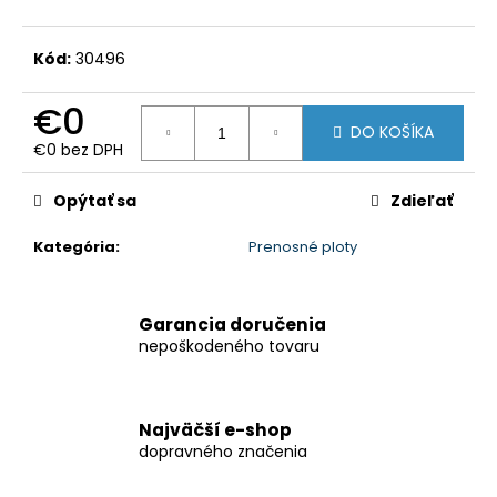
č
a
m
Kód:
30496
e
€0
DO KOŠÍKA
BETÓNOVÝ
€0 bez DPH
KÔŠ
Jednotková
-
cena:
OKRÚHLY
Opýtať sa
Zdieľať
40L
€338,25
Kategória
:
Prenosné ploty
Garancia doručenia
nepoškodeného tovaru
Najväčší e-shop
dopravného značenia