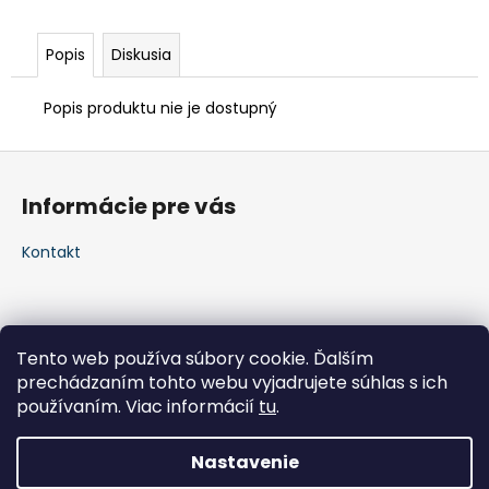
Popis
Diskusia
Popis produktu nie je dostupný
Z
á
Informácie pre vás
p
ä
Kontakt
t
i
e
Tento web používa súbory cookie. Ďalším
prechádzaním tohto webu vyjadrujete súhlas s ich
používaním. Viac informácií
tu
.
Nastavenie
Vytvoril Shoptet