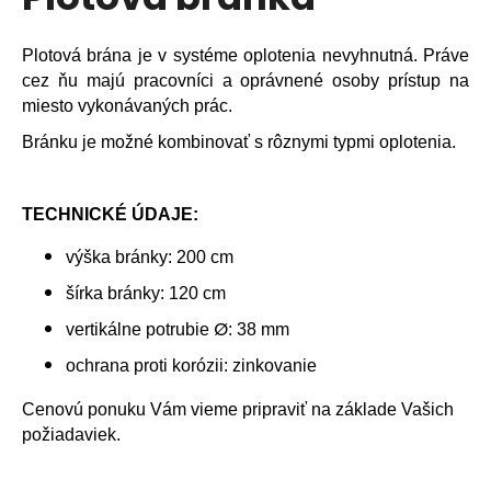
je
á
0,0
z
j
Plotová brána je v systéme oplotenia nevyhnutná. Práve
5
s
cez ňu majú pracovníci a oprávnené osoby prístup na
hviezdičiek.
ť
miesto vykonávaných prác.
?
Bránku je možné kombinovať s rôznymi typmi oplotenia.
TECHNICKÉ ÚDAJE:
HĽADAŤ
výška bránky:
200 cm
šírka bránky:
120 cm
Ø
vertikálne potrubie
: 3
8 mm
O
ochrana proti korózii: zinkovanie
d
p
Cenovú ponuku Vám vieme pripraviť na základe Vašich
o
požiadaviek.
r
ú