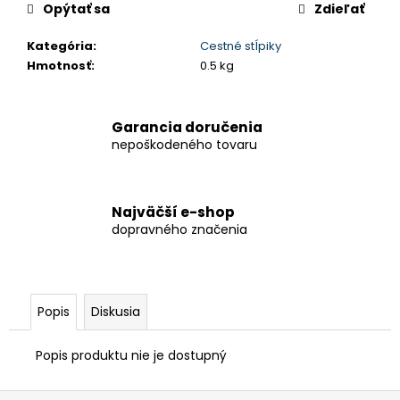
č
Opýtať sa
Zdieľať
a
m
Kategória
:
Cestné stĺpiky
e
Hmotnosť
:
0.5 kg
STOJAN
Garancia doručenia
S
REKLAMOU
nepoškodeného tovaru
€468,63
Najväčší e-shop
dopravného značenia
Popis
Diskusia
Popis produktu nie je dostupný