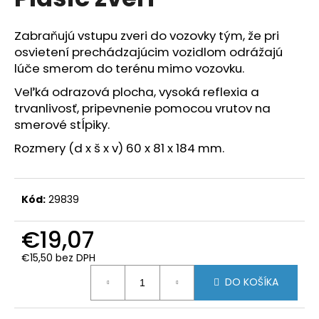
je
á
0,0
z
j
Zabraňujú vstupu zveri do vozovky tým, že pri
5
osvietení prechádzajúcim vozidlom odrážajú
s
hviezdičiek.
lúče smerom do terénu mimo vozovku.
ť
?
Veľká odrazová plocha, vysoká reflexia a
trvanlivosť, pripevnenie pomocou vrutov na
smerové stĺpiky.
Rozmery (d x š x v) 60 x 81 x 184 mm.
HĽADAŤ
Kód:
29839
O
€19,07
d
p
€15,50 bez DPH
Jednotková
o
DO KOŠÍKA
cena:
r
ú