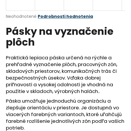
á
j
Priemerné
Neohodnotené
Podrobnosti hodnotenia
s
hodnotenie
Pásky na vyznačenie
produktu
ť
je
?
plôch
0,0
z
5
hviezdičiek.
Praktická lepiaca páska určená na rýchle a
prehľadné vyznačenie plôch, pracovných zón,
HĽADAŤ
skladových priestorov, komunikačných trás či
bezpečnostných úsekov. Vďaka dobrej
priľnavosti a vysokej odolnosti je vhodná na
použitie v skladoch, výrobných halách..
O
d
Páska umožňuje jednoduchú organizáciu a
p
zlepšuje orientáciu v priestore. Je dostupná vo
o
viacerých farebných variantoch, ktoré uľahčujú
r
farebné rozlíšenie jednotlivých zón podľa vašich
ú
potrieb.