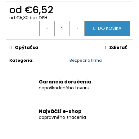
od
€6,52
od
€5,30
bez DPH
Jednotková
DO KOŠÍKA
cena:
Opýtať sa
Zdieľať
Kategória
:
Bezpečná firma
Garancia doručenia
nepoškodeného tovaru
Najväčší e-shop
dopravného značenia