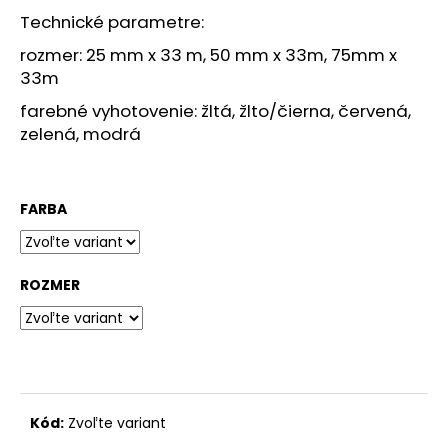
č
Technické parametre:
a
m
rozmer: 25 mm x 33 m, 50 mm x 33m, 75mm x
e
33m
farebné vyhotovenie: žltá, žlto/čierna, červená,
KÔŠ
zelená, modrá
NA
TRIEDENÝ
ODPAD
€1
FARBA
008,60
ROZMER
Kód:
Zvoľte variant