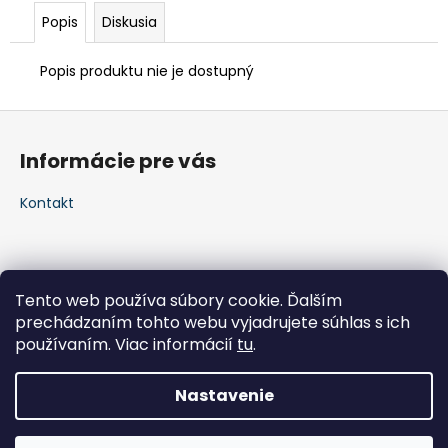
Popis
Diskusia
Popis produktu nie je dostupný
Z
á
Informácie pre vás
p
ä
Kontakt
t
i
e
Tento web používa súbory cookie. Ďalším
prechádzaním tohto webu vyjadrujete súhlas s ich
používaním. Viac informácií
tu
.
Nastavenie
Vytvoril Shoptet
Copyright 2026
značenie.sk
. Všetky práva vyhradené.