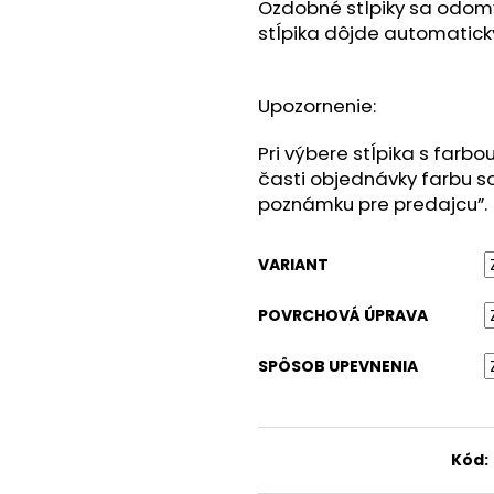
KÔŠ NA TRIEDENÝ ODPAD
KÔŠ NA TRIEDE
Ozdobné stĺpiky sa odom
stĺpika dôjde automatick
€1 008,60
€1 008,60
Upozornenie:
Pri výbere stĺpika s farbo
časti objednávky farbu s
poznámku pre predajcu”.
VARIANT
POVRCHOVÁ ÚPRAVA
SPÔSOB UPEVNENIA
Kód: