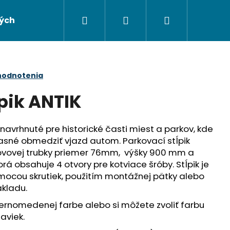
Hľadať
Prihlásenie
Nákupný
ých údajov
Napíšte nám
košík
hodnotenia
pik ANTIK
navrhnuté pre historické časti miest a parkov, kde
sné obmedziť vjazd autom. Parkovací stĺpik
kovovej trubky priemer 76mm, výšky 900 mm a
á obsahuje 4 otvory pre kotviace šróby. Stĺpik je
ocou skrutiek, použitím montážnej pätky alebo
kladu.
Nasledujúce
iernomedenej farbe alebo si môžete zvoliť farbu
aviek.