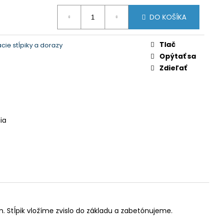
DO KOŠÍKA
Tlač
cie stĺpiky a dorazy
Opýtať sa
Zdieľať
ia
 Stĺpik vložíme zvislo do základu a zabetónujeme.