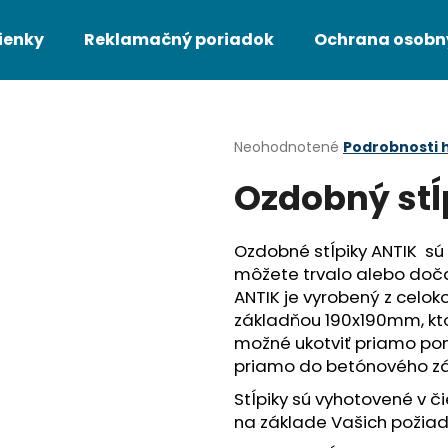
ienky
Reklamačný poriadok
Ochrana osobn
Čo potrebujete nájsť?
Priemerné
Neohodnotené
Podrobnosti 
hodnotenie
Ozdobný stĺ
produktu
HĽADAŤ
je
0,0
z
Ozdobné stĺpiky ANTIK sú 
5
Odporúčame
môžete trvalo alebo doča
hviezdičiek.
ANTIK je vyrobený z celo
základňou 190x190mm, ktor
možné ukotviť priamo pom
priamo do betónového zá
Stĺpiky sú vyhotovené v č
na základe Vašich požiad