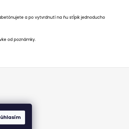
betónujete a po vytvrdnutí na ňu stĺpik jednoducho
návke od poznámky.
Súhlasím