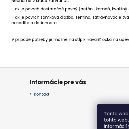
Necháme v kľude zatvrdnúť.
- ak je povrch dostatočné pevný (betón , kameň, kvalitný
- ak je povrch zámková dlažba, zemina, zatrávňovacie tv
nasadíte a dotiahnete.
V prípade potreby je možné na stĺpik navariť očka na upe
Z
á
Informácie pre vás
p
ä
Kontakt
t
i
Tento web 
e
tohto webu
informácií