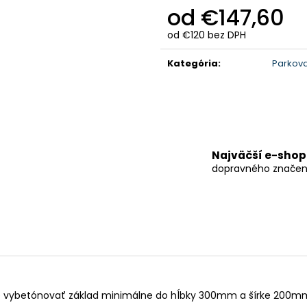
od
€147,60
od
€120
bez DPH
Jednotková
cena:
Kategória
:
Parkova
Najväčší e-shop
dopravného značen
tné vybetónovať základ minimálne do hĺbky 300mm a šírke 200mm.