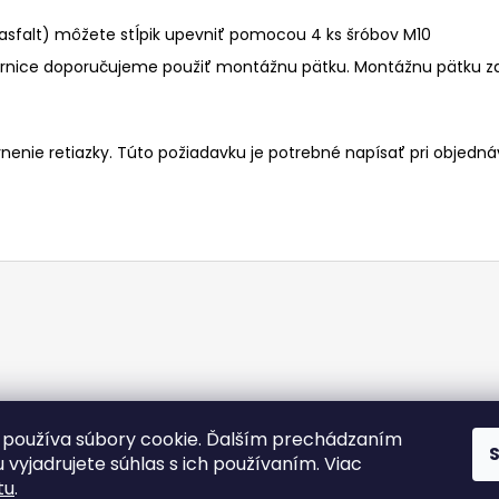
 asfalt) môžete stĺpik upevniť pomocou 4 ks šróbov M10
árnice doporučujeme použiť montážnu pätku. Montážnu pätku za
vnenie retiazky. Túto požiadavku je potrebné napísať pri objed
používa súbory cookie. Ďalším prechádzaním
 vyjadrujete súhlas s ich používaním. Viac
tu
.