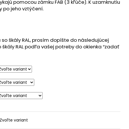
NÝ ODPAD
ykajú pomocou zámku FAB (3 kľúče). K uzamknutiu
y po jeho vztýčení.
u so škály RAL, prosím dopíšte do následujúcej
o škály RAL podľa vašej potreby do okienka “zadať
Zvoľte variant