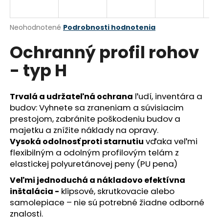
á
j
Priemerné
Neohodnotené
Podrobnosti hodnotenia
s
hodnotenie
Ochranný profil rohov
produktu
ť
je
?
- typ H
0,0
z
5
hviezdičiek.
ľudí, inventára a
Trvalá a udržateľná ochrana
budov: Vyhnete sa zraneniam a súvisiacim
HĽADAŤ
prestojom, zabránite poškodeniu budov a
majetku
a znížite náklady na opravy.
vďaka veľmi
Vysoká odolnosť proti starnutiu
flexibilným a odolným profilovým telám z
O
elastickej polyuretánovej peny (PU pena)
d
p
Veľmi jednoduchá a nákladovo efektívna
o
k
lipsové, skrutkovacie alebo
inštalácia -
r
samolepiace – nie sú potrebné žiadne odborné
ú
znalosti.