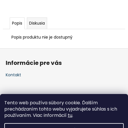
Popis
Diskusia
Popis produktu nie je dostupný
Z
á
Informácie pre vás
p
ä
Kontakt
t
i
e
Tento web používa súbory cookie. Ďalším
prechádzaním tohto webu vyjadrujete súhlas s ich
používaním. Viac informácií
tu
.