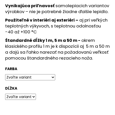
č
samolepiacich variantov
Vynikajúca priľnavosť
a
výrobkov – nie je potrebné žiadne ďalšie lepidlo.
m
e
aj pri veľkých
Použiteľné v interiéri aj exteriéri –
teplotných výkyvoch, s teplotnou odolnosťou
-40 až +100 °C
KÔŠ
OKRÚHLY
okrem
Štandardné dĺžky 1 m, 5 m a 50 m -
35
L
klasického profilu 1 m je k dispozícii aj 5 m a 50 m
a dajú sa ľahko narezať na požadovanú veľkosť
€184,50
pomocou štandardného rezacieho noža.
FARBA
DĹŽKA