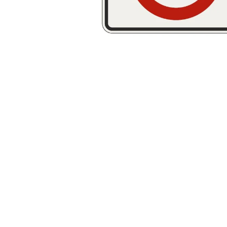
STOJAN S REKLAMOU
€468,63