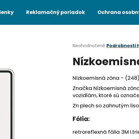
ienky
Reklamačný poriadok
Ochrana osobn
Čo potrebujete nájsť?
Priemerné
Neohodnotené
Podrobnosti 
hodnotenie
Nízkoemisná
produktu
HĽADAŤ
je
0,0
z
Nízkoemisná zóna - (248
5
Odporúčame
hviezdičiek.
Značka Nízkoemisná zóna 
vozidlám, ktoré sú označ
Zn plech so zahnutým li
Fólia:
retroreflexná fólia 3M I.tr