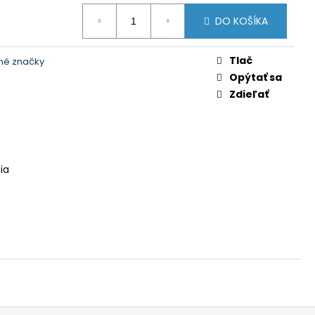
DO KOŠÍKA
Tlač
né značky
Opýtať sa
Zdieľať
ia