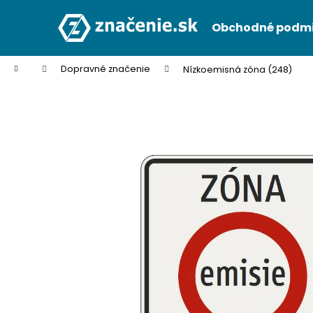
K
Prejsť
na
o
Obchodné podm
obsah
Späť
Späť
š
do
do
í
Domov
Dopravné značenie
Nízkoemisná zóna (248)
k
obchodu
obchodu