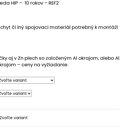
NÝ ODPAD
rieda HIP – 10 rokov – REF2
úchyt či iný spojovací materiál potrebný k montáži
y aj v Zn plech so založeným Al okrajom, alebo Al
krajom – ceny na vyžiadanie.
Zvoľte variant