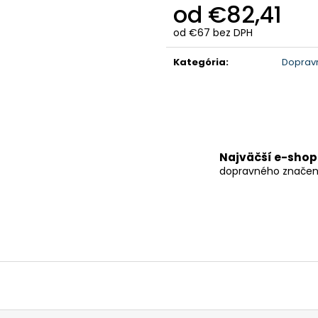
od
€82,41
od
€67
bez DPH
Jednotková
cena:
Kategória
:
Doprav
Najväčší e-shop
dopravného značen