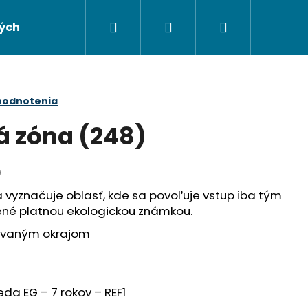
Hľadať
Prihlásenie
Nákupný
ých údajov
Napíšte nám
košík
hodnotenia
 zóna (248)
)
vyznačuje oblasť, kde sa povoľuje vstup iba tým
ené platnou ekologickou známkou.
sovaným okrajom
Nasledujúce
ieda EG – 7 rokov – REF1