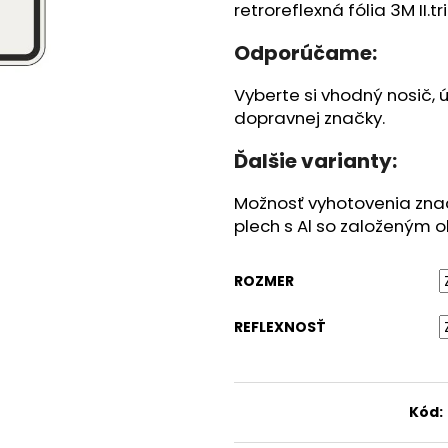
KÔŠ NA TRIEDENÝ ODPAD
KÔŠ NA TRIEDE
retroreflexná fólia 3M II.t
€1 008,60
€1 008,60
Odporúčame:
Vyberte si vhodný nosič, 
dopravnej značky.
Ďalšie varianty:
Možnosť vyhotovenia značk
plech s Al so založeným o
ROZMER
REFLEXNOSŤ
Kód: