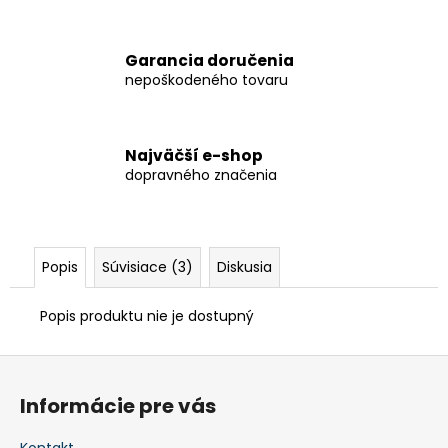
č
a
m
Garancia doručenia
e
nepoškodeného tovaru
KÔŠ
NA
Najväčší e-shop
TRIEDENÝ
dopravného značenia
ODPAD
€1
008,60
Popis
Súvisiace (3)
Diskusia
Popis produktu nie je dostupný
Z
á
Informácie pre vás
p
ä
Kontakt