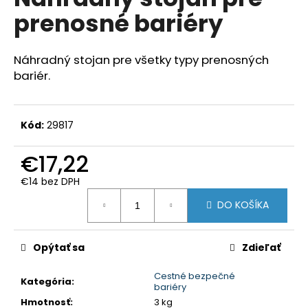
je
á
prenosné bariéry
0,0
z
j
5
s
hviezdičiek.
Náhradný stojan pre všetky typy prenosných
ť
bariér.
?
Kód:
29817
€17,22
HĽADAŤ
€14 bez DPH
Jednotková
DO KOŠÍKA
cena:
O
d
p
Opýtať sa
Zdieľať
o
Cestné bezpečné
r
Kategória
:
bariéry
ú
Hmotnosť
:
3 kg