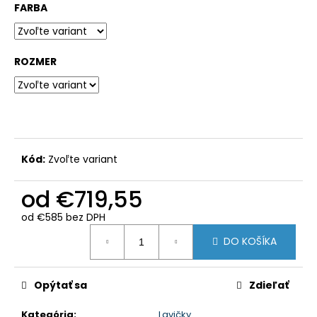
č
FARBA
a
m
e
ROZMER
KÔŠ
NA
TRIEDENÝ
ODPAD
€1
008,60
Kód:
Zvoľte variant
od
€719,55
od
€585
bez DPH
Jednotková
DO KOŠÍKA
cena:
Opýtať sa
Zdieľať
Kategória
:
Lavičky