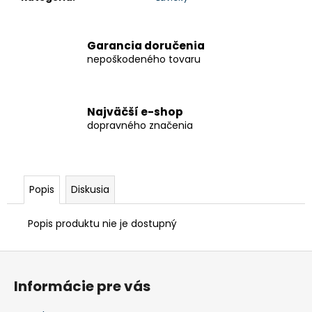
Garancia doručenia
nepoškodeného tovaru
Najväčší e-shop
dopravného značenia
Popis
Diskusia
Popis produktu nie je dostupný
Z
á
Informácie pre vás
p