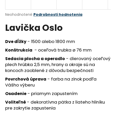
á
j
Priemerné
Neohodnotené
Podrobnosti hodnotenia
s
hodnotenie
Lavička Oslo
produktu
ť
je
?
0,0
z
-
1500 alebo 1800 mm
Dve dĺžky
5
hviezdičiek.
-
oceľová trubka ø 76 mm
Konštrukcia
-
dierovaný oceľový
Sedacia plocha a operadlo
HĽADAŤ
plech hrúbka 2,5 mm, hrany a okraje sú na
koncoch zaoblené z dôvodu bezpečnosti
-
farba na zinok podľa
Povrchová
úprava
O
Vášho výberu
d
-
priamym zapustením
p
Osadenie
o
-
dekoratívna pätka z liateho hliníku
Voliteľné
r
pre zakrytie zapustenia
ú