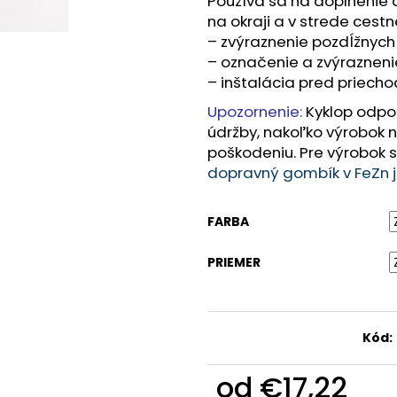
Používa sa na doplnenie
MAXIMÁLNA VÝŠKA (243)
STOJAN S REKL
na okraji a v strede cest
€39,36
€468,63
– zvýraznenie pozdĺžnych
– označenie a zvýrazneni
– inštalácia pred priec
Upozornenie:
Kyklop odpo
údržby, nakoľko výrobok n
poškodeniu. Pre výrobok 
dopravný gombík v FeZn 
FARBA
PRIEMER
Kód:
od
€17,22