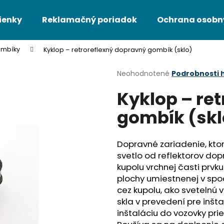
ienky
Reklamačný poriadok
Ochrana osobn
ombíky
Kyklop – retroreflexný dopravný gombík (sklo)
Čo potrebujete nájsť?
Priemerné
Neohodnotené
Podrobnosti 
hodnotenie
Kyklop – re
produktu
HĽADAŤ
je
gombík (skl
0,0
z
5
Odporúčame
hviezdičiek.
Dopravné zariadenie, kto
svetlo od reflektorov dop
kupolu vrchnej časti prvk
plochy umiestnenej v spo
cez kupolu, ako svetelnú
skla v prevedení pre inš
inštaláciu do vozovky pr