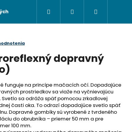
Hľadať
Prihlásenie
Nákupný
ých údajov
Napíšte nám
košík
hodnotenia
troreflexný dopravný
o)
ré funguje na princípe mačacích očí. Dopadajúce
ravných prostriedkov sa viaže na vyčnievajúcu
u. Svetlo sa odráža späť pomocou zrkadlovej
dnej časti oka. To odrazí dopadajúce svetlo späť
 vlnu. Dopravné gombíky sú vyrobené z tvrdeného
Nasledujúce
taláciu do obrubníka – priemer 50 mm a pre
iemer 100 mm.