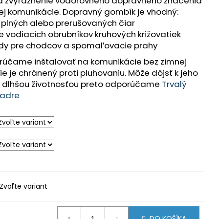
 a zvýraznenie vodorovného dopravného značenia
AMOU
nej komunikácie. Dopravný gombík je vhodný:
 plných alebo prerušovaných čiar
e vodiacich obrubníkov kruhových križovatiek
hody pre chodcov a spomaľovacie prahy
rúčame inštalovať na komunikácie bez zimnej
ie je chránený proti pluhovaniu. Môže dôjsť k jeho
s dlhšou životnosťou preto odporúčame
Trvalý
jadre
Zvoľte variant
DO KOŠÍKA