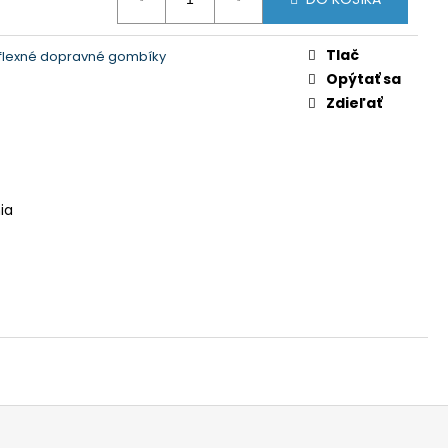
Tlač
flexné dopravné gombíky
Opýtať sa
Zdieľať
ia