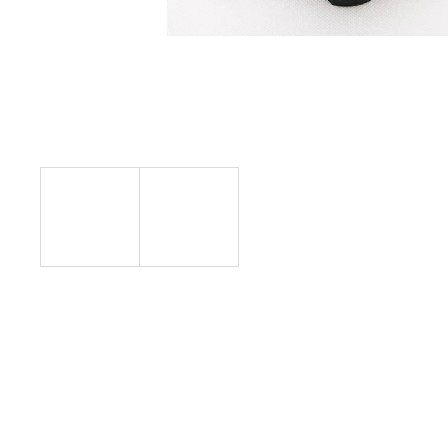
ÚCHYT DOPRAVNEJ ZNAČKY K STĹPIKU
D=60 MM (ZÁKLADNÝ)
€4,31