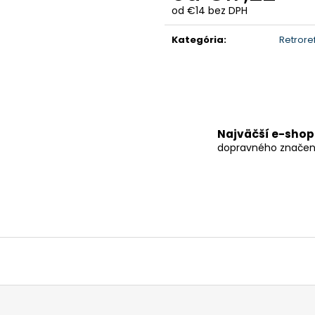
od
€14
bez DPH
Jednotková
cena:
Kategória
:
Retrore
Najväčší e-shop
dopravného značen