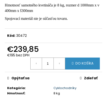
č
a
Hmotnosť samotného kvetináča je 8 kg, rozmer d 1000mm x v
m
400mm x š300mm
e
Spojovací materiál nie je súčasťou tovaru.
ÚCHYT
DOPRAVNEJ
Kód:
30472
ZNAČKY
K
€239,85
STĹPIKU
D=60
MM
€195 bez DPH
(ZÁKLADNÝ)
Jednotková
DO KOŠÍKA
cena:
€4,31
Opýtať sa
Zdieľať
Kategória
:
Cyklochodníky
Hmotnosť
:
8 kg