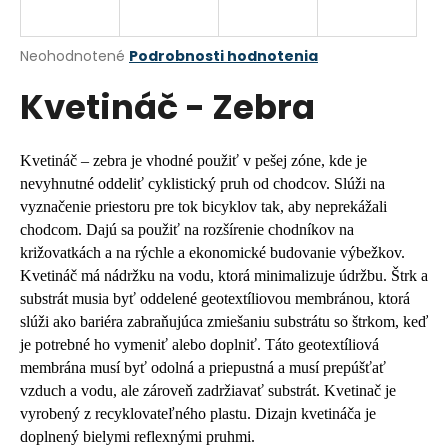
á
j
Priemerné
Neohodnotené
Podrobnosti hodnotenia
s
hodnotenie
Kvetináč - Zebra
produktu
ť
je
?
0,0
z
Kvetináč – zebra je vhodné použiť v pešej zóne, kde je
5
nevyhnutné oddeliť cyklistický pruh od chodcov. Slúži na
hviezdičiek.
vyznačenie priestoru pre tok bicyklov tak, aby neprekážali
chodcom. Dajú sa použiť na rozšírenie chodníkov na
HĽADAŤ
križovatkách a na rýchle a ekonomické budovanie výbežkov.
Kvetináč má nádržku na vodu, ktorá minimalizuje údržbu.
Štrk a
substrát musia byť oddelené geotextíliovou membránou, ktorá
O
slúži ako bariéra zabraňujúca zmiešaniu substrátu so štrkom, keď
d
je potrebné ho vymeniť alebo doplniť. Táto geotextíliová
p
membrána musí byť odolná a priepustná a musí prepúšťať
o
vzduch a vodu, ale zároveň zadržiavať substrát.
Kvetinač je
r
vyrobený z recyklovateľného plastu.
Dizajn kvetináča je
ú
doplnený bielymi reflexnými pruhmi.