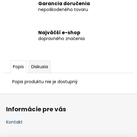
Garancia doručenia
nepoškodeného tovaru
Najväčší e-shop
dopravného značenia
Popis
Diskusia
Popis produktu nie je dostupný
Z
á
Informácie pre vás
p
ä
Kontakt
t