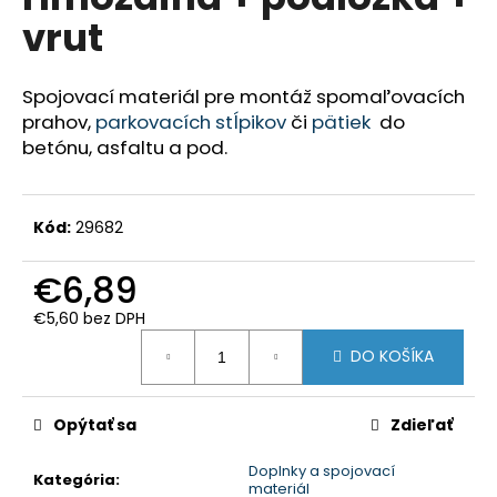
je
á
vrut
0,0
z
j
5
s
hviezdičiek.
Spojovací materiál pre montáž spomaľovacích
ť
prahov,
parkovacích stĺpikov
či
pätiek
do
?
betónu, asfaltu a pod.
Kód:
29682
HĽADAŤ
€6,89
€5,60 bez DPH
Jednotková
O
DO KOŠÍKA
cena:
d
p
o
Opýtať sa
Zdieľať
r
Doplnky a spojovací
ú
Kategória
:
materiál