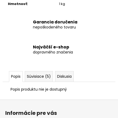
č
Hmotnosť
:
1 kg
a
m
e
Garancia doručenia
nepoškodeného tovaru
KÔŠ
NA
PSIE
EXKREMENTY
Najväčší e-shop
dopravného značenia
€221,40
Popis
Súvisiace (5)
Diskusia
Popis produktu nie je dostupný
Z
á
Informácie pre vás
p