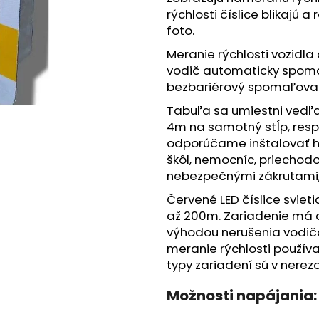
KÔŠ NA TRIEDENÝ ODPAD
KÔŠ NA TRIEDE
rýchlosti číslice blikajú 
€1 008,60
€1 008,60
foto.
Meranie rýchlosti vozidla 
vodič automaticky spoma
bezbariérový spomaľova
Tabuľa sa umiestni vedľa
4m na samotný stĺp, resp.
odporúčame inštalovať hl
škôl, nemocníc, priechod
nebezpečnými zákrutami,
Červené LED číslice svieti
až 200m. Zariadenie má au
výhodou nerušenia vodiča
meranie rýchlosti použív
typy zariadení sú v nerezov
Možnosti napájania: