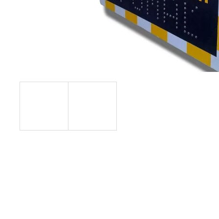
STOJAN S REKLAMOU
€468,63