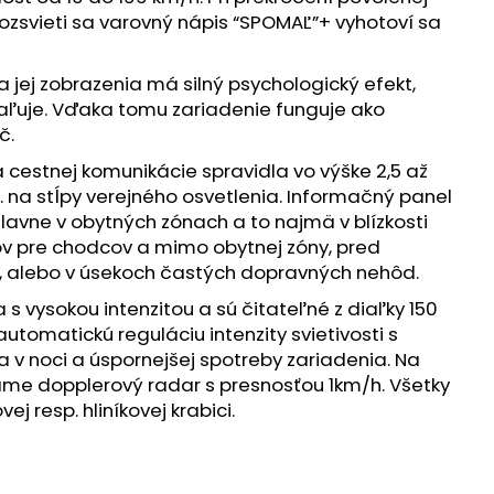
NÝ ODPAD
a rozsvieti sa varovný nápis “SPOMAĽ”+ vyhotoví sa
a jej zobrazenia má silný psychologický efekt,
ľuje. Vďaka tomu zariadenie funguje ako
č.
 cestnej komunikácie spravidla vo výške 2,5 až
 na stĺpy verejného osvetlenia. Informačný panel
avne v obytných zónach a to najmä v blízkosti
ov pre chodcov a mimo obytnej zóny, pred
 alebo v úsekoch častých dopravných nehôd.
a s vysokou intenzitou a sú čitateľné z diaľky 150
tomatickú reguláciu intenzity svietivosti s
 v noci a úspornejšej spotreby zariadenia. Na
ame dopplerový radar s presnosťou 1km/h. Všetky
ej resp. hliníkovej krabici.