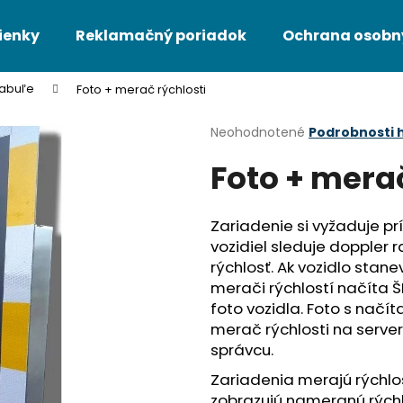
ienky
Reklamačný poriadok
Ochrana osobn
tabuľe
Foto + merač rýchlosti
Čo potrebujete nájsť?
Priemerné
Neohodnotené
Podrobnosti 
hodnotenie
Foto + merač
produktu
HĽADAŤ
je
0,0
z
Zariadenie si vyžaduje pr
5
Odporúčame
vozidiel sleduje doppler
hviezdičiek.
rýchlosť. Ak vozidlo stan
merači rýchlostí načíta Š
foto vozidla. Foto s načí
merač rýchlosti na serve
správcu.
Zariadenia merajú rýchlos
zobrazujú nameranú rýchlo