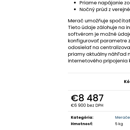
Priame napájanie zo
Nočný prúd z verejné
Merač umožňuje spočítať vo
Tieto údaje zálohuje na 
softvérom je možné údaj
konfigurovať parametre 
odosielať na centralizov
priamy aktuálny náhľad 
internetového pripojenia
Kó
€8 487
€6 900 bez DPH
Jednotková
cena:
Kategória
:
Merače 
Hmotnosť
:
5 kg