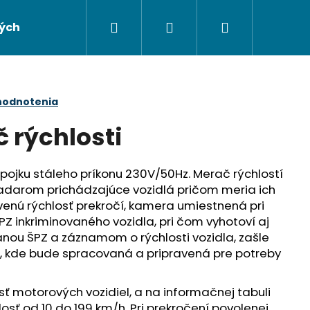
Hľadať
Prihlásenie
Nákupný
ých údajov
Napíšte nám
košík
hodnotenia
 rýchlosti
ípojku stáleho príkonu 230V/50Hz. Merač rýchlostí
 radarom prichádzajúce vozidlá pričom meria ich
evenú rýchlosť prekročí, kamera umiestnená pri
PZ inkriminovaného vozidla, pri čom vyhotoví aj
tanou ŠPZ a záznamom o rýchlosti vozidla, zašle
r, kde bude spracovaná a pripravená pre potreby
Nasledujúce
ť motorových vozidiel, a na informačnej tabuli
sť od 10 do 199 km/h. Pri prekročení povolenej