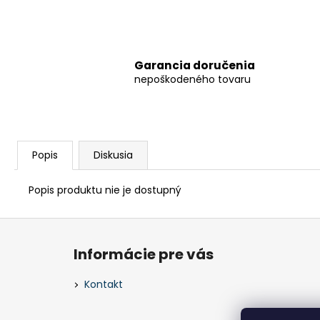
Garancia doručenia
nepoškodeného tovaru
Popis
Diskusia
Popis produktu nie je dostupný
Z
á
Informácie pre vás
p
ä
Kontakt
t
i