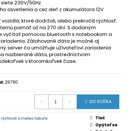
 siete 230V/50Hz
ho osvetlenia a cez deň z akumulátora 12V
zidlá, ktoré dodržali, alebo prekročili rýchlosť.
internú pamäť až na 270 dní. S dodaným
e vyčítať pomocou bluetooth s notebookom a
zariadenia. Zálohované dáta je možné aj
aný server čo umožňuje užívateľovi zariadenia
na nazbierané dáta, prostredníctvom
 kdekoľvek v ktoromkoľvek čase.
d:
29790
DO KOŠÍKA
Tlač
rýchlosti a meteo tabuľe
Opýtať sa