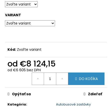
VARIANT
Kód:
Zvoľte variant
od
€8 124,15
od
€6 605
bez DPH
Jednotková
DO KOŠÍKA
cena:
Opýtať sa
Zdieľať
Kategória
:
Autobusové zastávky