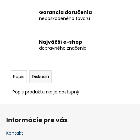
Garancia doručenia
nepoškodeného tovaru
Najväčší e-shop
dopravného značenia
Popis
Diskusia
Popis produktu nie je dostupný
Z
á
Informácie pre vás
p
ä
Kontakt