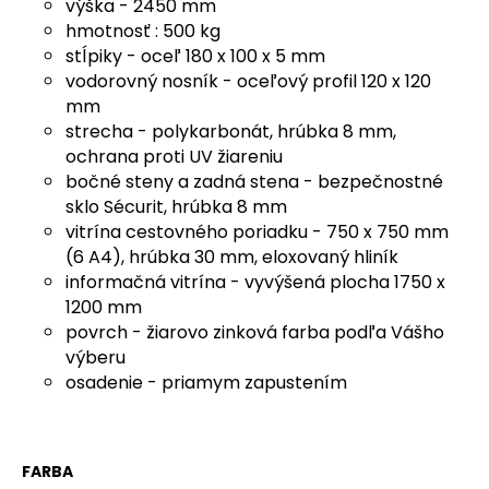
č
výška - 2450 mm
a
hmotnosť : 500 kg
m
stĺpiky - oceľ 180 x 100 x 5 mm
e
vodorovný nosník - oceľový profil 120 x 120
mm
strecha - polykarbonát, hrúbka 8 mm,
KÔŠ
ochrana proti UV žiareniu
NA
TRIEDENÝ
bočné steny a zadná stena - bezpečnostné
ODPAD
sklo Sécurit, hrúbka 8 mm
€1
vitrína cestovného poriadku - 750 x 750 mm
008,60
(6 A4), hrúbka 30 mm, eloxovaný hliník
informačná vitrína - vyvýšená plocha 1750 x
1200 mm
povrch - žiarovo zinková farba podľa Vášho
výberu
osadenie - priamym zapustením
FARBA