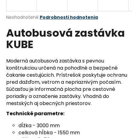
á
j
Priemerné
Neohodnotené
Podrobnosti hodnotenia
s
hodnotenie
Autobusová zastávka
produktu
ť
je
?
KUBE
0,0
z
5
hviezdičiek.
Moderná autobusová zastávka s pevnou
konštrukciou určená na pohodlné a bezpečné
HĽADAŤ
čakanie cestujúcich. Prístrešok poskytuje ochranu
pred dažďom, vetrom a nepriaznivým počasím.
Súčasťou je informačná plocha pre cestovné
poriadky a označenie zastávky. Vhodná do
O
mestských aj obecných priestorov.
d
p
Technické parametre:
o
r
dĺžka - 3000 mm
ú
celková hĺbka - 1550 mm